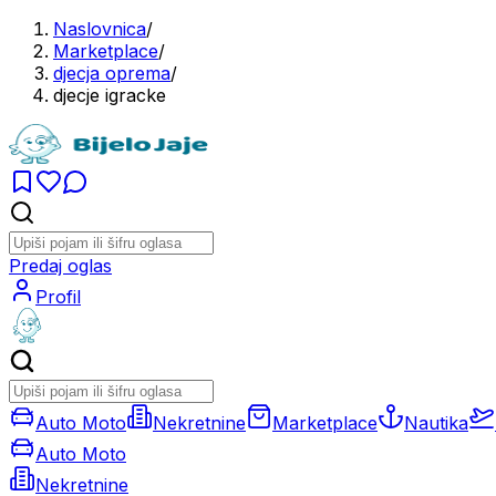
Naslovnica
/
Marketplace
/
djecja oprema
/
djecje igracke
Predaj oglas
Profil
Auto Moto
Nekretnine
Marketplace
Nautika
Auto Moto
Nekretnine