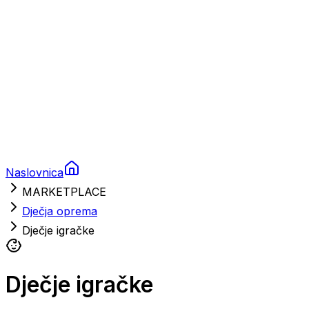
Brodski motori
Turizam
Apartmani
Sobe
Kuće za odmor
Aranžmani
Naslovnica
MARKETPLACE
Dječja oprema
Dječje igračke
Dječje igračke