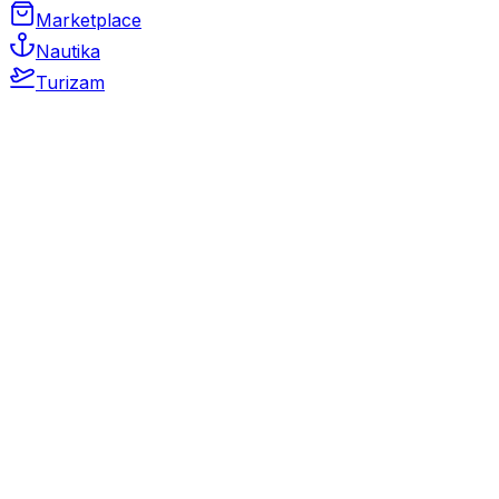
Marketplace
Nautika
Turizam
Auto Moto
Rabljeni automobili
Novi automobili
Motocikli / motori
Gospodarska vozila
Rezervni dijelovi i oprema
Kamperi i kamp prikolice
Oldtimeri
Karambolirani automobili
Nekretnine