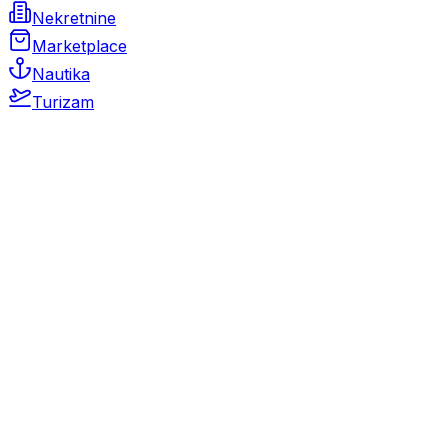
Nekretnine
Marketplace
Nautika
Turizam
Auto Moto
Rabljeni automobili
Novi automobili
Motocikli / motori
Gospodarska vozila
Rezervni dijelovi i oprema
Kamperi i kamp prikolice
Oldtimeri
Karambolirani automobili