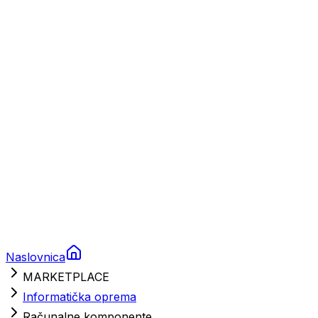
Charter
Prikolice za plovila
Brodski rezervni dijelovi
Nautička oprema
Brodski motori
Turizam
Apartmani
Sobe
Kuće za odmor
Aranžmani
Naslovnica
MARKETPLACE
Informatička oprema
Računalne komponente