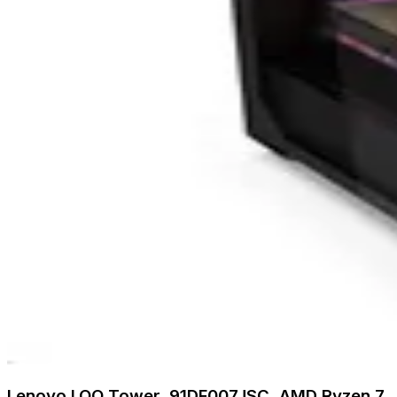
Lenovo LOQ Tower, 91DF007JSC, AMD Ryzen 7