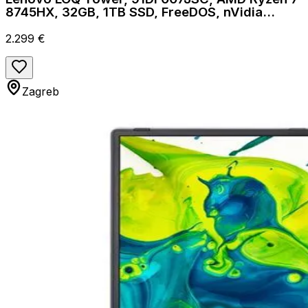
8745HX, 32GB, 1TB SSD, FreeDOS, nVidia
GeForce RTX 5060 8GB
2.299 €
Zagreb