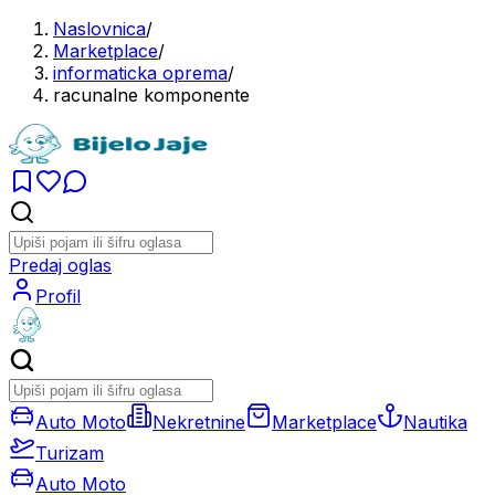
Naslovnica
/
Marketplace
/
informaticka oprema
/
racunalne komponente
Predaj oglas
Profil
Auto Moto
Nekretnine
Marketplace
Nautika
Turizam
Auto Moto