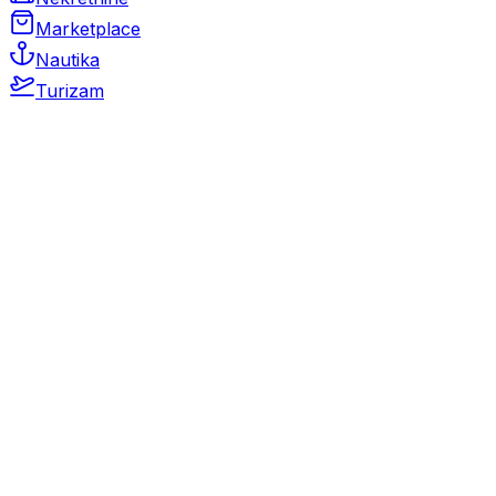
Marketplace
Nautika
Turizam
Auto Moto
Rabljeni automobili
Novi automobili
Motocikli / motori
Gospodarska vozila
Rezervni dijelovi i oprema
Kamperi i kamp prikolice
Oldtimeri
Karambolirani automobili
Nekretnine