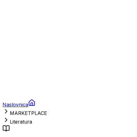
Charter
Prikolice za plovila
Brodski rezervni dijelovi
Nautička oprema
Brodski motori
Turizam
Apartmani
Sobe
Kuće za odmor
Aranžmani
Naslovnica
MARKETPLACE
Literatura