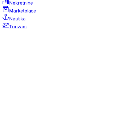
Nekretnine
Marketplace
Nautika
Turizam
Auto Moto
Rabljeni automobili
Novi automobili
Motocikli / motori
Gospodarska vozila
Rezervni dijelovi i oprema
Kamperi i kamp prikolice
Oldtimeri
Karambolirani automobili