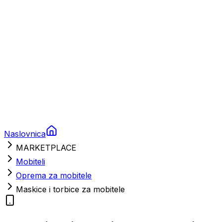
Nautička oprema
Brodski motori
Turizam
Apartmani
Sobe
Kuće za odmor
Aranžmani
Naslovnica
MARKETPLACE
Mobiteli
Oprema za mobitele
Maskice i torbice za mobitele