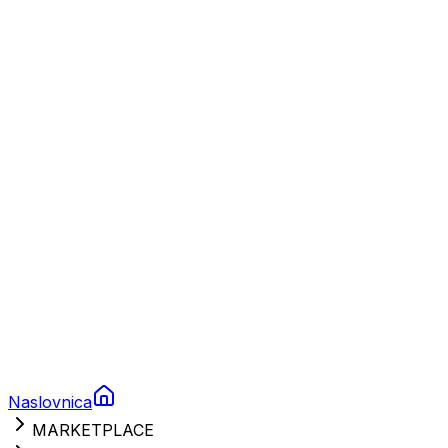
Plovila
Charter
Prikolice za plovila
Brodski rezervni dijelovi
Nautička oprema
Brodski motori
Turizam
Apartmani
Sobe
Kuće za odmor
Aranžmani
Naslovnica
MARKETPLACE