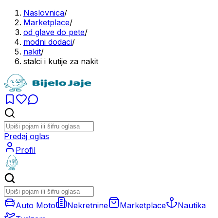
Naslovnica
/
Marketplace
/
od glave do pete
/
modni dodaci
/
nakit
/
stalci i kutije za nakit
Predaj oglas
Profil
Auto Moto
Nekretnine
Marketplace
Nautika