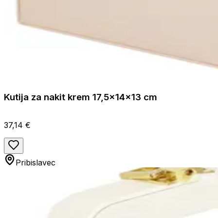
Kutija za nakit krem 17,5x14x13 cm
37,14 €
Pribislavec