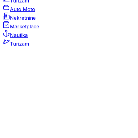
Turizam
Auto Moto
Nekretnine
Marketplace
Nautika
Turizam
Auto Moto
Rabljeni automobili
Novi automobili
Motocikli / motori
Gospodarska vozila
Rezervni dijelovi i oprema
Kamperi i kamp prikolice
Oldtimeri
Karambolirani automobili