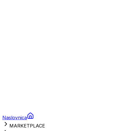
Plovila
Charter
Prikolice za plovila
Brodski rezervni dijelovi
Nautička oprema
Brodski motori
Turizam
Apartmani
Sobe
Kuće za odmor
Aranžmani
Naslovnica
MARKETPLACE