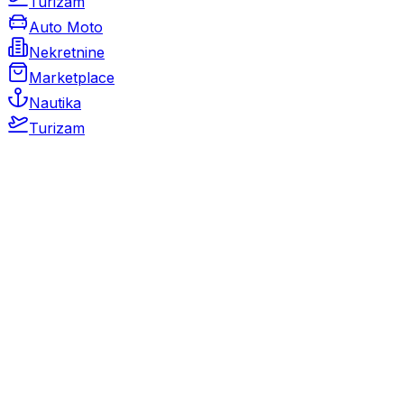
Turizam
Auto Moto
Nekretnine
Marketplace
Nautika
Turizam
Auto Moto
Rabljeni automobili
Novi automobili
Motocikli / motori
Gospodarska vozila
Rezervni dijelovi i oprema
Kamperi i kamp prikolice
Oldtimeri
Karambolirani automobili