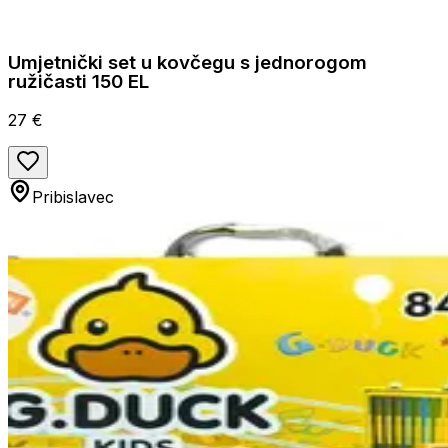
Umjetnički set u kovčegu s jednorogom
ružičasti 150 EL
27 €
Pribislavec