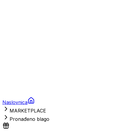
Charter
Prikolice za plovila
Brodski rezervni dijelovi
Nautička oprema
Brodski motori
Turizam
Apartmani
Sobe
Kuće za odmor
Aranžmani
Naslovnica
MARKETPLACE
Pronađeno blago