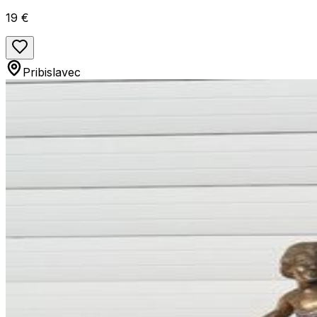
19 €
Pribislavec