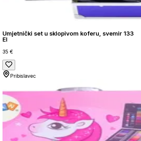
Umjetnički set u sklopivom koferu, svemir 133
El
35 €
Pribislavec