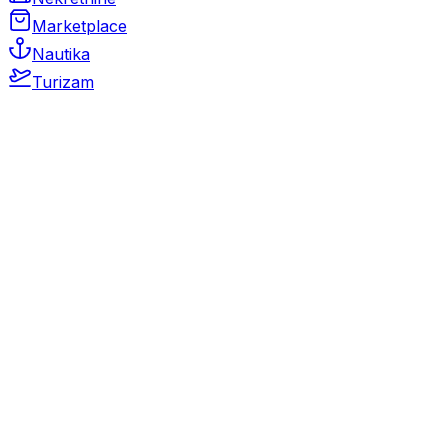
Marketplace
Nautika
Turizam
Auto Moto
Rabljeni automobili
Novi automobili
Motocikli / motori
Gospodarska vozila
Rezervni dijelovi i oprema
Kamperi i kamp prikolice
Oldtimeri
Karambolirani automobili
Nekretnine