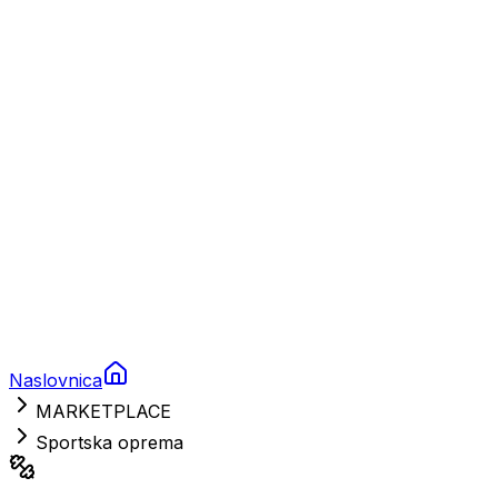
Charter
Prikolice za plovila
Brodski rezervni dijelovi
Nautička oprema
Brodski motori
Turizam
Apartmani
Sobe
Kuće za odmor
Aranžmani
Naslovnica
MARKETPLACE
Sportska oprema