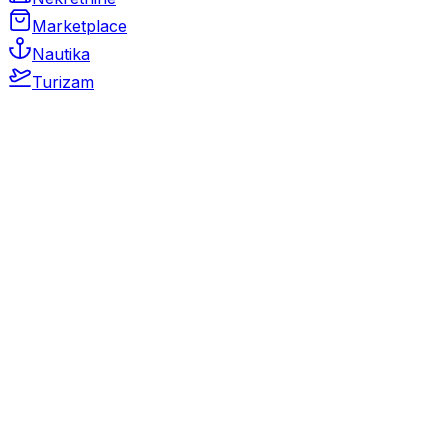
Marketplace
Nautika
Turizam
Auto Moto
Rabljeni automobili
Novi automobili
Motocikli / motori
Gospodarska vozila
Rezervni dijelovi i oprema
Kamperi i kamp prikolice
Oldtimeri
Karambolirani automobili
Nekretnine