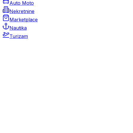
Auto Moto
Nekretnine
Marketplace
Nautika
Turizam
Auto Moto
Rabljeni automobili
Novi automobili
Motocikli / motori
Gospodarska vozila
Rezervni dijelovi i oprema
Kamperi i kamp prikolice
Oldtimeri
Karambolirani automobili