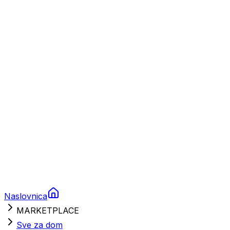
Plovila
Charter
Prikolice za plovila
Brodski rezervni dijelovi
Nautička oprema
Brodski motori
Turizam
Apartmani
Sobe
Kuće za odmor
Aranžmani
Naslovnica
MARKETPLACE
Sve za dom