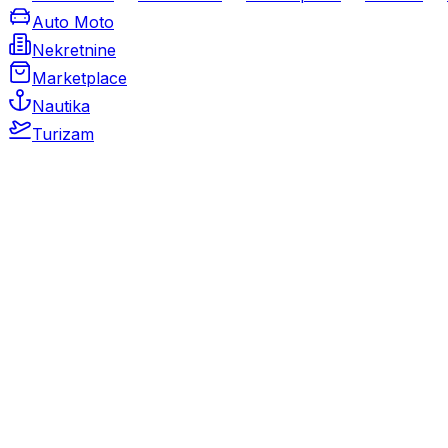
Auto Moto
Nekretnine
Marketplace
Nautika
Turizam
Auto Moto
Rabljeni automobili
Novi automobili
Motocikli / motori
Gospodarska vozila
Rezervni dijelovi i oprema
Kamperi i kamp prikolice
Oldtimeri
Karambolirani automobili