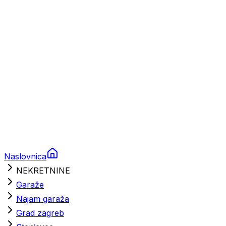
Brodski rezervni dijelovi
Nautička oprema
Brodski motori
Turizam
Apartmani
Sobe
Kuće za odmor
Aranžmani
Naslovnica
NEKRETNINE
Garaže
Najam garaža
Grad zagreb