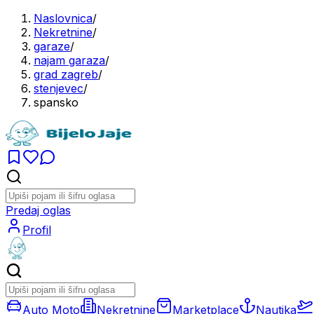
Naslovnica
/
Nekretnine
/
garaze
/
najam garaza
/
grad zagreb
/
stenjevec
/
spansko
Predaj oglas
Profil
Auto Moto
Nekretnine
Marketplace
Nautika