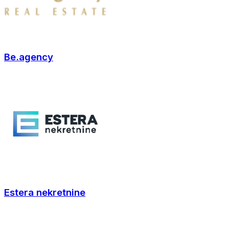
Be.agency
Estera nekretnine