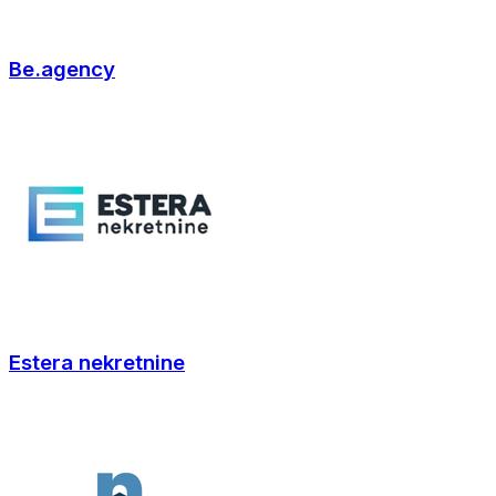
Be.agency
Estera nekretnine