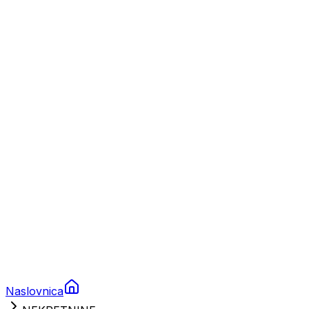
Nautika
Plovila
Charter
Prikolice za plovila
Brodski rezervni dijelovi
Nautička oprema
Brodski motori
Turizam
Apartmani
Sobe
Kuće za odmor
Aranžmani
Naslovnica