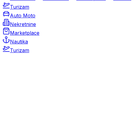
Turizam
Auto Moto
Nekretnine
Marketplace
Nautika
Turizam
Auto Moto
Rabljeni automobili
Novi automobili
Motocikli / motori
Gospodarska vozila
Rezervni dijelovi i oprema
Kamperi i kamp prikolice
Oldtimeri