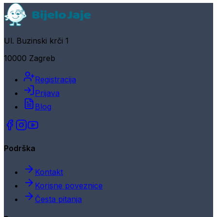
Ul. Buzinski krči 1
10000 Zagreb
Registracija
Prijava
Blog
Podrška
Kontakt
Korisne poveznice
Česta pitanja