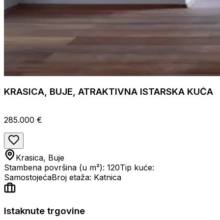
KRASICA, BUJE, ATRAKTIVNA ISTARSKA KUĆA
285.000 €
Krasica, Buje
Stambena površina (u m²): 120
Tip kuće:
Samostojeća
Broj etaža: Katnica
Istaknute trgovine