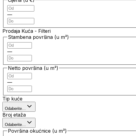
Cijena (u €)
—
Prodaja Kuća
- Filteri
Stambena površina (u m²)
—
Netto površina (u m²)
—
Tip kuće
Odaberite…
Broj etaža
Odaberite…
Površina okućnice (u m²)