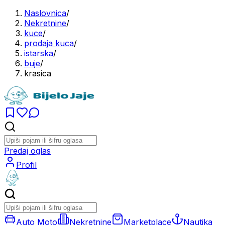
Naslovnica
/
Nekretnine
/
kuce
/
prodaja kuca
/
istarska
/
buje
/
krasica
Predaj oglas
Profil
Auto Moto
Nekretnine
Marketplace
Nautika