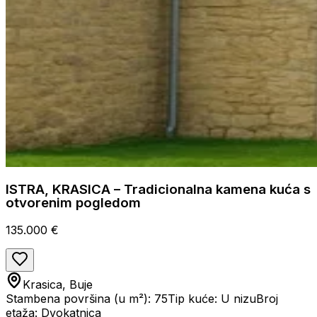
ISTRA, KRASICA – Tradicionalna kamena kuća s
otvorenim pogledom
135.000 €
Krasica, Buje
Stambena površina (u m²): 75
Tip kuće: U nizu
Broj
etaža: Dvokatnica