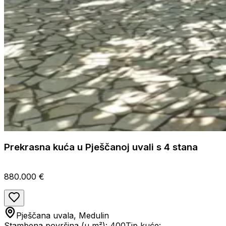
Prekrasna kuća u Pješčanoj uvali s 4 stana
880.000 €
Pješčana uvala, Medulin
Stambena površina (u m²): 400
Tip kuće: