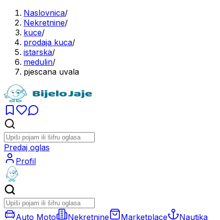
Naslovnica
/
Nekretnine
/
kuce
/
prodaja kuca
/
istarska
/
medulin
/
pjescana uvala
Predaj oglas
Profil
Auto Moto
Nekretnine
Marketplace
Nautika