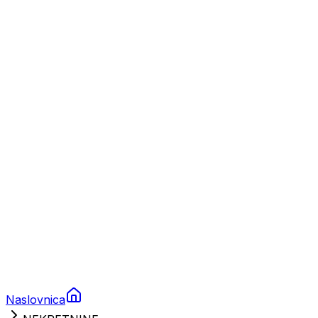
Nautika
Plovila
Charter
Prikolice za plovila
Brodski rezervni dijelovi
Nautička oprema
Brodski motori
Turizam
Apartmani
Sobe
Kuće za odmor
Aranžmani
Naslovnica