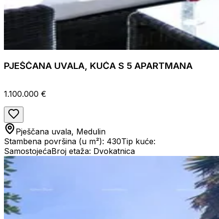
PJEŠČANA UVALA, KUĆA S 5 APARTMANA
1.100.000 €
Pješčana uvala, Medulin
Stambena površina (u m²): 430
Tip kuće:
Samostojeća
Broj etaža: Dvokatnica