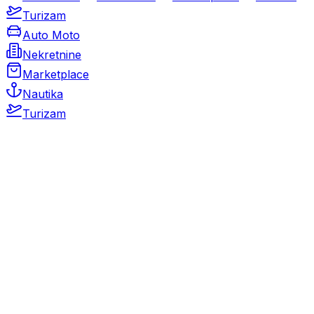
Turizam
Auto Moto
Nekretnine
Marketplace
Nautika
Turizam
Auto Moto
Rabljeni automobili
Novi automobili
Motocikli / motori
Gospodarska vozila
Rezervni dijelovi i oprema
Kamperi i kamp prikolice
Oldtimeri