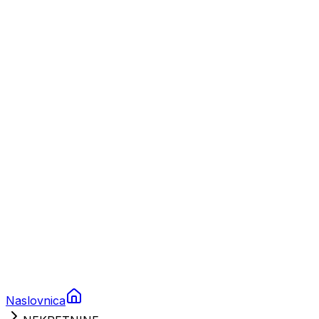
Nautika
Plovila
Charter
Prikolice za plovila
Brodski rezervni dijelovi
Nautička oprema
Brodski motori
Turizam
Apartmani
Sobe
Kuće za odmor
Aranžmani
Naslovnica