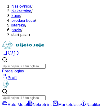
Naslovnica
/
Nekretnine
/
kuce
/
prodaja kuca
/
istarska
/
pazin
/
stari pazin
Predaj oglas
Profil
Auto Moto
Nekretnine
Marketplace
Nautika