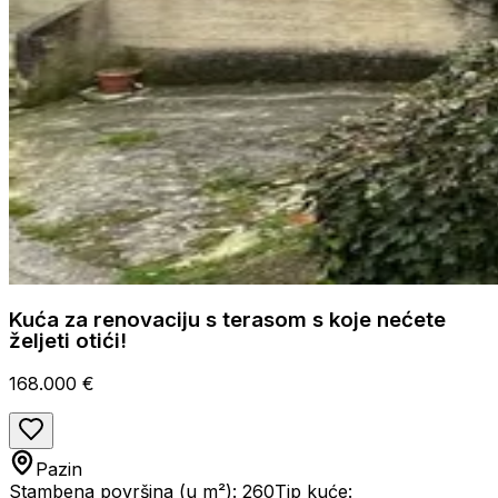
Kuća za renovaciju s terasom s koje nećete
željeti otići!
168.000 €
Pazin
Stambena površina (u m²): 260
Tip kuće: