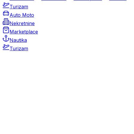
Turizam
Auto Moto
Nekretnine
Marketplace
Nautika
Turizam
Auto Moto
Rabljeni automobili
Novi automobili
Motocikli / motori
Gospodarska vozila
Rezervni dijelovi i oprema
Kamperi i kamp prikolice
Oldtimeri