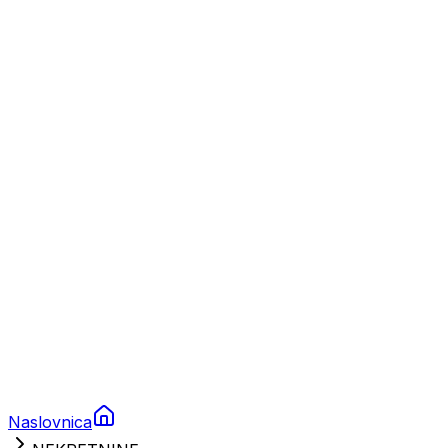
Nautika
Plovila
Charter
Prikolice za plovila
Brodski rezervni dijelovi
Nautička oprema
Brodski motori
Turizam
Apartmani
Sobe
Kuće za odmor
Aranžmani
Naslovnica