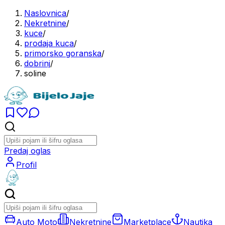
Naslovnica
/
Nekretnine
/
kuce
/
prodaja kuca
/
primorsko goranska
/
dobrinj
/
soline
Predaj oglas
Profil
Auto Moto
Nekretnine
Marketplace
Nautika