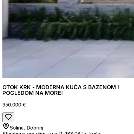
OTOK KRK - MODERNA KUĆA S BAZENOM I
POGLEDOM NA MORE!
950.000 €
Soline, Dobrinj
Stambena površina (u m²): 188.08
Tip kuće: