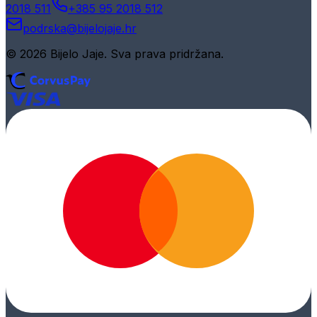
2018 511
+385 95 2018 512
podrska@bijelojaje.hr
© 2026 Bijelo Jaje. Sva prava pridržana.