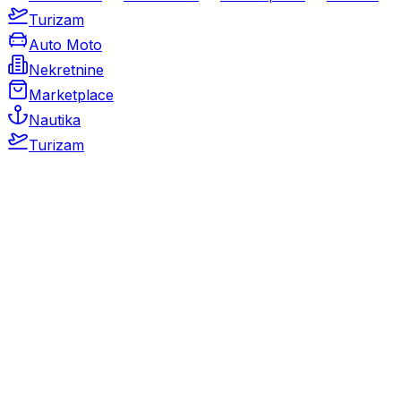
Turizam
Auto Moto
Nekretnine
Marketplace
Nautika
Turizam
Auto Moto
Rabljeni automobili
Novi automobili
Motocikli / motori
Gospodarska vozila
Rezervni dijelovi i oprema
Kamperi i kamp prikolice
Oldtimeri