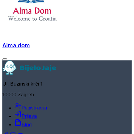
Alma dom
Ul. Buzinski krči 1
10000 Zagreb
Registracija
Prijava
Blog