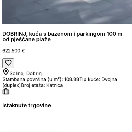
DOBRINJ, kuća s bazenom i parkingom 100 m
od pješčane plaže
622.500 €
Soline, Dobrinj
Stambena površina (u m²): 108.88
Tip kuće: Dvojna
(duplex)
Broj etaža: Katnica
Istaknute trgovine