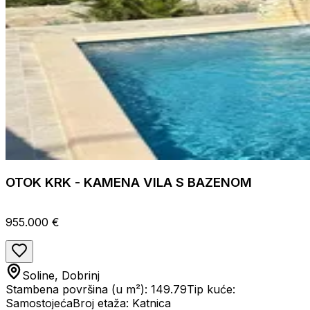
OTOK KRK - KAMENA VILA S BAZENOM
955.000 €
Soline, Dobrinj
Stambena površina (u m²): 149.79
Tip kuće:
Samostojeća
Broj etaža: Katnica