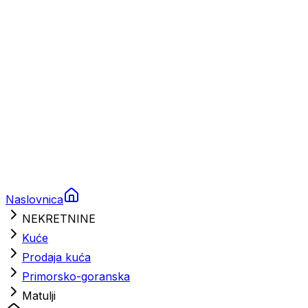
Brodski rezervni dijelovi
Nautička oprema
Brodski motori
Turizam
Apartmani
Sobe
Kuće za odmor
Aranžmani
Naslovnica
NEKRETNINE
Kuće
Prodaja kuća
Primorsko-goranska
Matulji