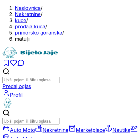
Naslovnica
/
Nekretnine
/
kuce
/
prodaja kuca
/
primorsko goranska
/
matulji
Predaj oglas
Profil
Auto Moto
Nekretnine
Marketplace
Nautika