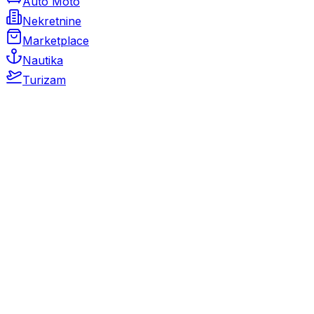
Auto Moto
Nekretnine
Marketplace
Nautika
Turizam
Auto Moto
Rabljeni automobili
Novi automobili
Motocikli / motori
Gospodarska vozila
Rezervni dijelovi i oprema
Kamperi i kamp prikolice
Oldtimeri
Karambolirani automobili