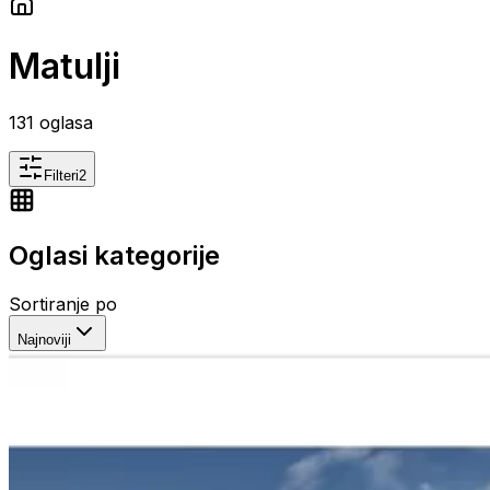
Matulji
131
oglasa
Filteri
2
Oglasi kategorije
Sortiranje po
Najnoviji