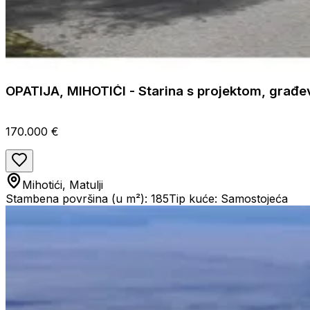
OPATIJA, MIHOTIĆI - Starina s projektom, gra
170.000 €
Mihotići, Matulji
Stambena površina (u m²): 185
Tip kuće: Samostojeća