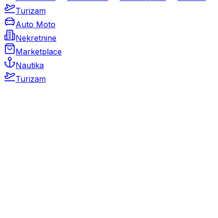
Turizam
Auto Moto
Nekretnine
Marketplace
Nautika
Turizam
Auto Moto
Rabljeni automobili
Novi automobili
Motocikli / motori
Gospodarska vozila
Rezervni dijelovi i oprema
Kamperi i kamp prikolice
Oldtimeri