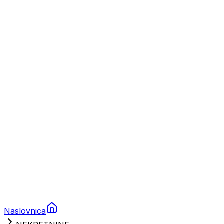
Nautika
Plovila
Charter
Prikolice za plovila
Brodski rezervni dijelovi
Nautička oprema
Brodski motori
Turizam
Apartmani
Sobe
Kuće za odmor
Aranžmani
Naslovnica