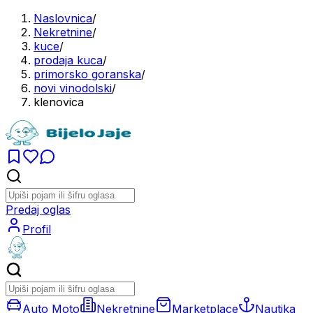
Naslovnica
/
Nekretnine
/
kuce
/
prodaja kuca
/
primorsko goranska
/
novi vinodolski
/
klenovica
Predaj oglas
Profil
Auto Moto
Nekretnine
Marketplace
Nautika