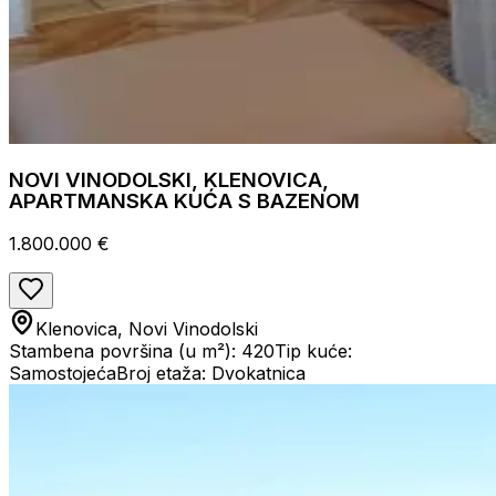
NOVI VINODOLSKI, KLENOVICA,
APARTMANSKA KUĆA S BAZENOM
1.800.000 €
Klenovica, Novi Vinodolski
Stambena površina (u m²): 420
Tip kuće:
Samostojeća
Broj etaža: Dvokatnica