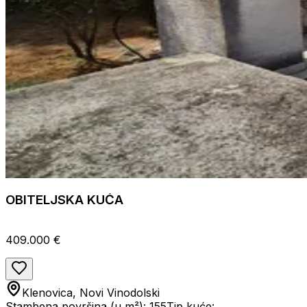
OBITELJSKA KUĆA
409.000 €
Klenovica, Novi Vinodolski
Stambena površina (u m²): 155
Tip kuće: