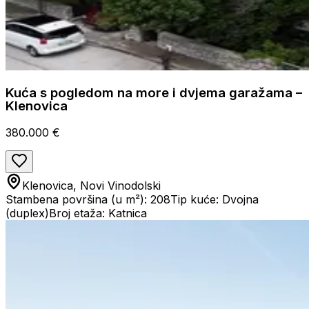
Kuća s pogledom na more i dvjema garažama –
Klenovica
380.000 €
Klenovica, Novi Vinodolski
Stambena površina (u m²): 208
Tip kuće: Dvojna
(duplex)
Broj etaža: Katnica