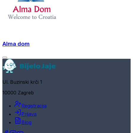
Alma dom
Ul. Buzinski krči 1
10000 Zagreb
Registracija
Prijava
Blog