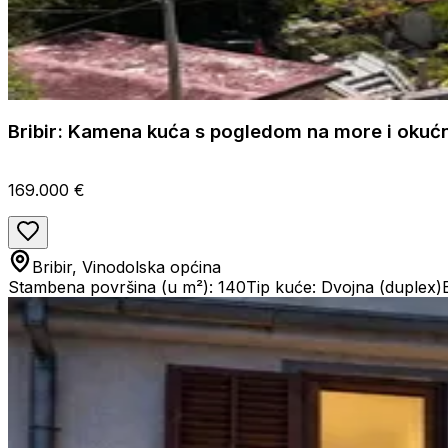
Bribir: Kamena kuća s pogledom na more i oku
169.000 €
Bribir, Vinodolska općina
Stambena površina (u m²): 140
Tip kuće: Dvojna (duplex)