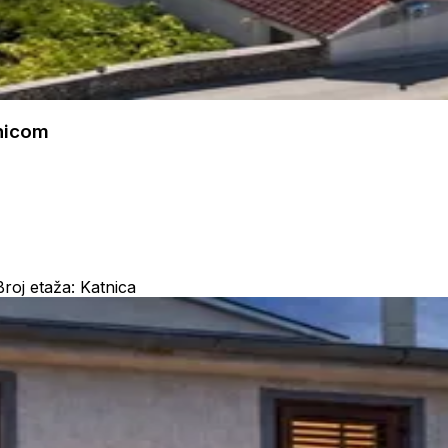
ćnicom
Broj etaža: Katnica