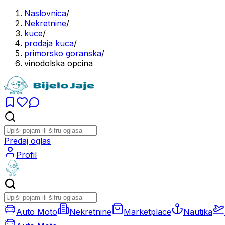
Naslovnica
/
Nekretnine
/
kuce
/
prodaja kuca
/
primorsko goranska
/
vinodolska opcina
Predaj oglas
Profil
Auto Moto
Nekretnine
Marketplace
Nautika