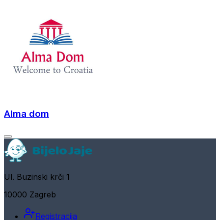
Alma dom
Ul. Buzinski krči 1
10000 Zagreb
Registracija