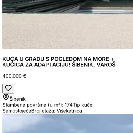
KUĆA U GRADU S POGLEDOM NA MORE +
KUĆICA ZA ADAPTACIJU! ŠIBENIK, VAROŠ
400.000 €
Šibenik
Stambena površina (u m²): 174
Tip kuće:
Samostojeća
Broj etaža: Višekatnica