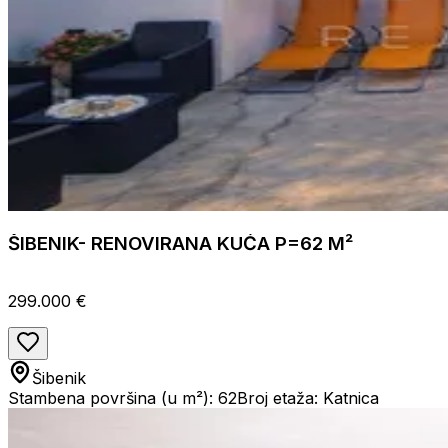
ŠIBENIK- RENOVIRANA KUĆA P=62 M²
299.000 €
Šibenik
Stambena površina (u m²): 62
Broj etaža: Katnica