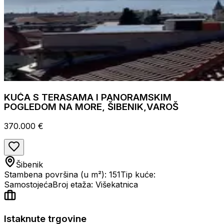
KUĆA S TERASAMA I PANORAMSKIM
POGLEDOM NA MORE, ŠIBENIK,VAROŠ
370.000 €
Šibenik
Stambena površina (u m²): 151
Tip kuće:
Samostojeća
Broj etaža: Višekatnica
Istaknute trgovine