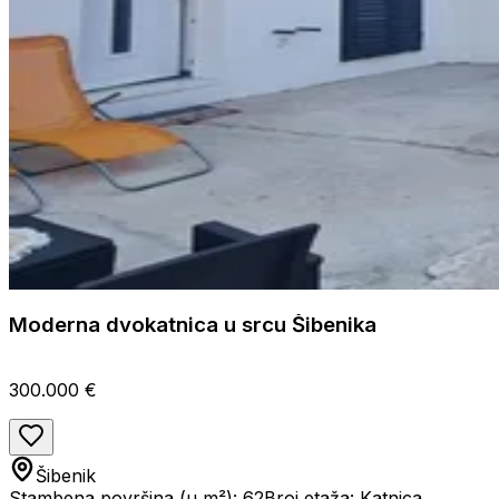
Moderna dvokatnica u srcu Šibenika
300.000 €
Šibenik
Stambena površina (u m²): 62
Broj etaža: Katnica