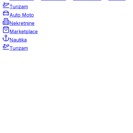
Turizam
Auto Moto
Nekretnine
Marketplace
Nautika
Turizam
Auto Moto
Rabljeni automobili
Novi automobili
Motocikli / motori
Gospodarska vozila
Rezervni dijelovi i oprema
Kamperi i kamp prikolice
Oldtimeri