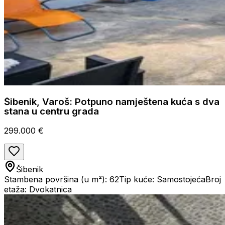
Šibenik, Varoš: Potpuno namještena kuća s dva
stana u centru grada
299.000 €
Šibenik
Stambena površina (u m²): 62
Tip kuće: Samostojeća
Broj
etaža: Dvokatnica