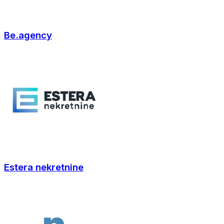
Be.agency
Estera nekretnine