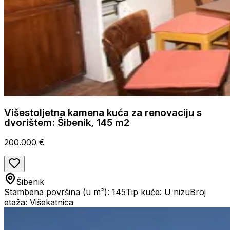
Višestoljetna kamena kuća za renovaciju s
dvorištem: Šibenik, 145 m2
200.000 €
Šibenik
Stambena površina (u m²): 145
Tip kuće: U nizu
Broj
etaža: Višekatnica