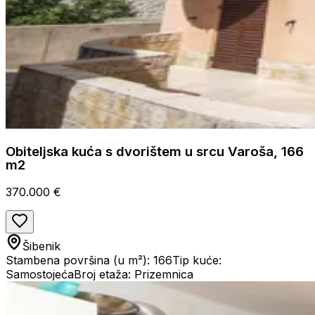
Obiteljska kuća s dvorištem u srcu Varoša, 166
m2
370.000 €
Šibenik
Stambena površina (u m²): 166
Tip kuće:
Samostojeća
Broj etaža: Prizemnica