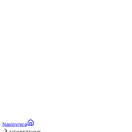
Nautika
Plovila
Charter
Prikolice za plovila
Brodski rezervni dijelovi
Nautička oprema
Brodski motori
Turizam
Apartmani
Sobe
Kuće za odmor
Aranžmani
Naslovnica