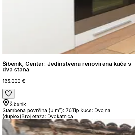
Šibenik, Centar: Jedinstvena renovirana kuća s
dva stana
185.000 €
Šibenik
Stambena površina (u m²): 76
Tip kuće: Dvojna
(duplex)
Broj etaža: Dvokatnica