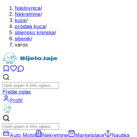
Naslovnica
/
Nekretnine
/
kuce
/
prodaja kuca
/
sibensko kninska
/
sibenik
/
varos
Predaj oglas
Profil
Auto Moto
Nekretnine
Marketplace
Nautika