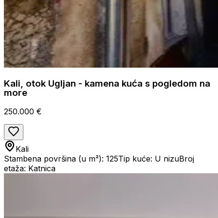
Kali, otok Ugljan - kamena kuća s pogledom na
more
250.000 €
Kali
Stambena površina (u m²): 125
Tip kuće: U nizu
Broj
etaža: Katnica