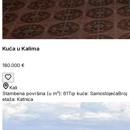
Kuća u Kalima
180.000 €
Kali
Stambena površina (u m²): 61
Tip kuće: Samostojeća
Broj
etaža: Katnica