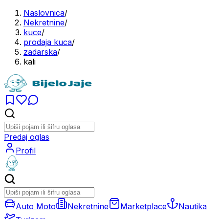
Naslovnica
/
Nekretnine
/
kuce
/
prodaja kuca
/
zadarska
/
kali
Predaj oglas
Profil
Auto Moto
Nekretnine
Marketplace
Nautika