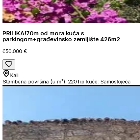
PRILIKA!70m od mora kuća s
parkingom+građevinsko zemljište 426m2
650.000 €
Kali
Stambena površina (u m²): 220
Tip kuće: Samostojeća