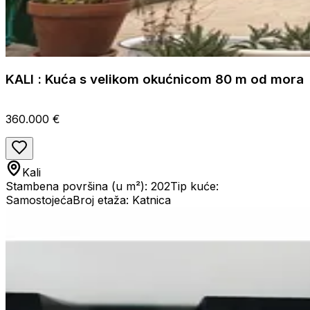
KALI : Kuća s velikom okućnicom 80 m od mora
360.000 €
Kali
Stambena površina (u m²): 202
Tip kuće:
Samostojeća
Broj etaža: Katnica