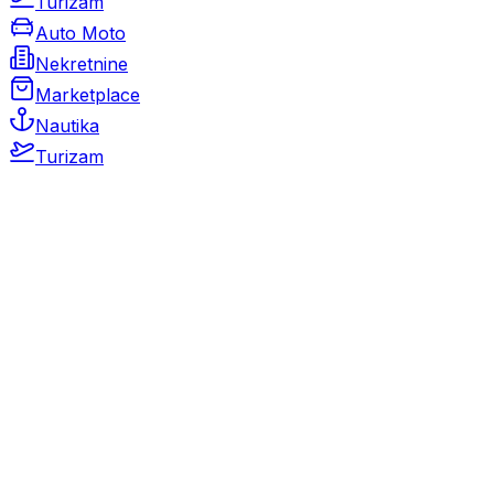
Turizam
Auto Moto
Nekretnine
Marketplace
Nautika
Turizam
Auto Moto
Rabljeni automobili
Novi automobili
Motocikli / motori
Gospodarska vozila
Rezervni dijelovi i oprema
Kamperi i kamp prikolice
Oldtimeri
Karambolirani automobili