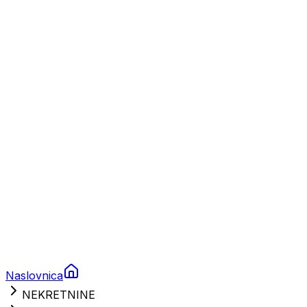
Plovila
Charter
Prikolice za plovila
Brodski rezervni dijelovi
Nautička oprema
Brodski motori
Turizam
Apartmani
Sobe
Kuće za odmor
Aranžmani
Naslovnica
NEKRETNINE