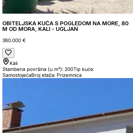
OBITELJSKA KUĆA S POGLEDOM NA MORE, 80
M OD MORA, KALI - UGLJAN
380.000 €
Kali
Stambena površina (u m²): 200
Tip kuće:
Samostojeća
Broj etaža: Prizemnica