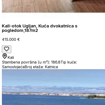
Kali-otok Ugljan, Kuća dvokatnica s
pogledom,187m2
415.000 €
Kali
Stambena površina (u m²): 186.8
Tip kuće:
Samostojeća
Broj etaža: Katnica