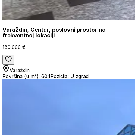
Varaždin, Centar, poslovni prostor na
frekventnoj lokaciji
180.000 €
Varaždin
Površina (u m²): 60.1
Pozicija: U zgradi