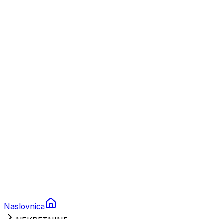
Nautika
Plovila
Charter
Prikolice za plovila
Brodski rezervni dijelovi
Nautička oprema
Brodski motori
Turizam
Apartmani
Sobe
Kuće za odmor
Aranžmani
Naslovnica