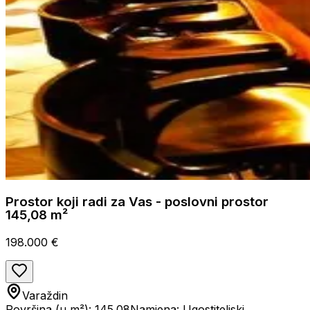
Prostor koji radi za Vas - poslovni prostor
145,08 m²
198.000 €
Varaždin
Površina (u m²): 145.08
Namjena: Ugostiteljski