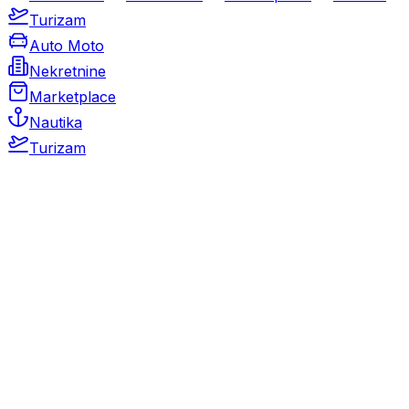
Turizam
Auto Moto
Nekretnine
Marketplace
Nautika
Turizam
Auto Moto
Rabljeni automobili
Novi automobili
Motocikli / motori
Gospodarska vozila
Rezervni dijelovi i oprema
Kamperi i kamp prikolice
Oldtimeri