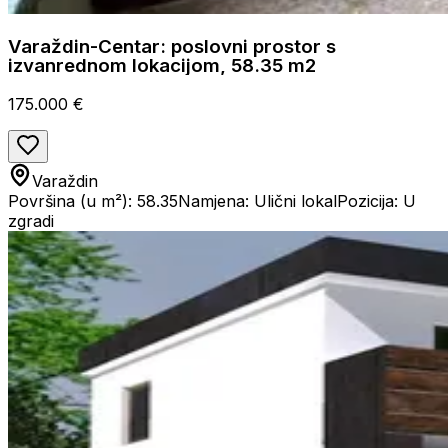
Varaždin-Centar: poslovni prostor s
izvanrednom lokacijom, 58.35 m2
175.000 €
Varaždin
Površina (u m²): 58.35
Namjena: Ulični lokal
Pozicija: U
zgradi