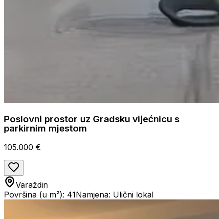
Poslovni prostor uz Gradsku vijećnicu s
parkirnim mjestom
105.000 €
Varaždin
Površina (u m²): 41
Namjena: Ulični lokal