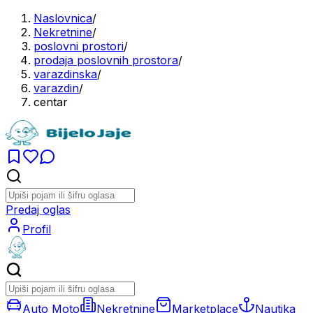
Naslovnica
/
Nekretnine
/
poslovni prostori
/
prodaja poslovnih prostora
/
varazdinska
/
varazdin
/
centar
Predaj oglas
Profil
Auto Moto
Nekretnine
Marketplace
Nautika