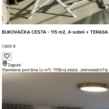
BUKOVAČKA CESTA - 115 m2, 4-sobni + TERASA +
1.600 €
Zagreb
Stambena površina (u m²): 115
Broj etaža: Jednoetažni
Tip