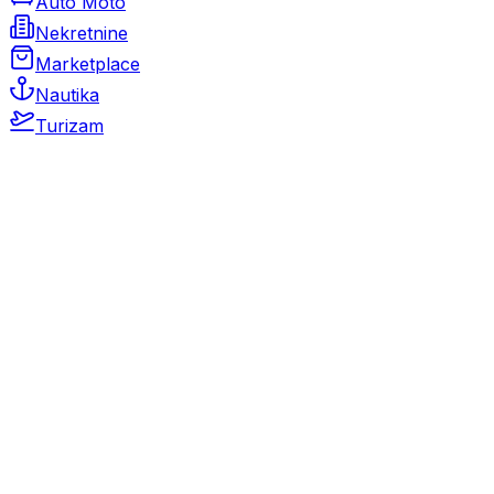
Auto Moto
Nekretnine
Marketplace
Nautika
Turizam
Auto Moto
Rabljeni automobili
Novi automobili
Motocikli / motori
Gospodarska vozila
Rezervni dijelovi i oprema
Kamperi i kamp prikolice
Oldtimeri
Karambolirani automobili