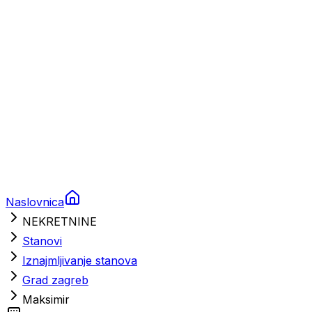
Brodski rezervni dijelovi
Nautička oprema
Brodski motori
Turizam
Apartmani
Sobe
Kuće za odmor
Aranžmani
Naslovnica
NEKRETNINE
Stanovi
Iznajmljivanje stanova
Grad zagreb
Maksimir