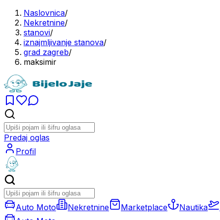
Naslovnica
/
Nekretnine
/
stanovi
/
iznajmljivanje stanova
/
grad zagreb
/
maksimir
Predaj oglas
Profil
Auto Moto
Nekretnine
Marketplace
Nautika