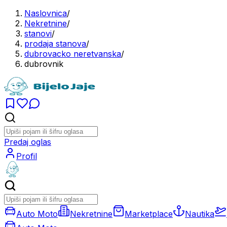
Naslovnica
/
Nekretnine
/
stanovi
/
prodaja stanova
/
dubrovacko neretvanska
/
dubrovnik
Predaj oglas
Profil
Auto Moto
Nekretnine
Marketplace
Nautika