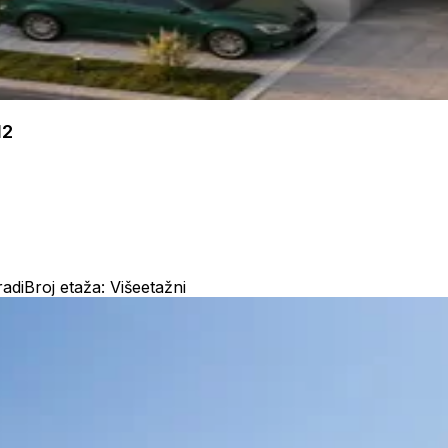
M2
radi
Broj etaža: Višeetažni