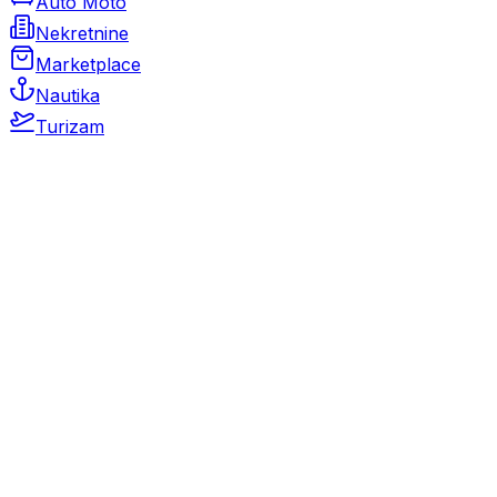
Auto Moto
Nekretnine
Marketplace
Nautika
Turizam
Auto Moto
Rabljeni automobili
Novi automobili
Motocikli / motori
Gospodarska vozila
Rezervni dijelovi i oprema
Kamperi i kamp prikolice
Oldtimeri
Karambolirani automobili