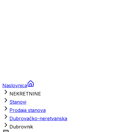
Brodski rezervni dijelovi
Nautička oprema
Brodski motori
Turizam
Apartmani
Sobe
Kuće za odmor
Aranžmani
Naslovnica
NEKRETNINE
Stanovi
Prodaja stanova
Dubrovačko-neretvanska
Dubrovnik