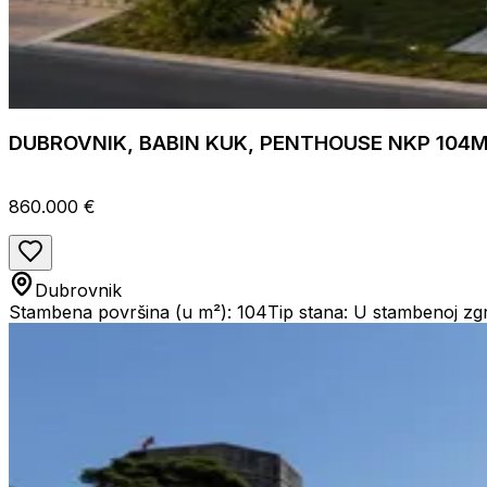
DUBROVNIK, BABIN KUK, PENTHOUSE NKP 104
860.000 €
Dubrovnik
Stambena površina (u m²): 104
Tip stana: U stambenoj zg