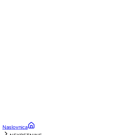
Nautika
Plovila
Charter
Prikolice za plovila
Brodski rezervni dijelovi
Nautička oprema
Brodski motori
Turizam
Apartmani
Sobe
Kuće za odmor
Aranžmani
Naslovnica