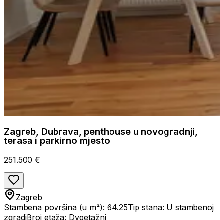
Zagreb, Dubrava, penthouse u novogradnji,
terasa i parkirno mjesto
251.500 €
Zagreb
Stambena površina (u m²): 64.25
Tip stana: U stambenoj
zgradi
Broj etaža: Dvoetažni