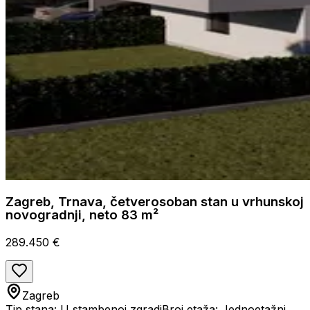
Zagreb, Trnava, četverosoban stan u vrhunskoj
novogradnji, neto 83 m²
289.450 €
Zagreb
Tip stana: U stambenoj zgradi
Broj etaža: Jednoetažni