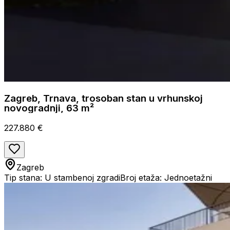
Zagreb, Trnava, trosoban stan u vrhunskoj
novogradnji, 63 m²
227.880 €
Zagreb
Tip stana: U stambenoj zgradi
Broj etaža: Jednoetažni