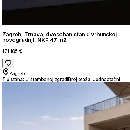
Zagreb, Trnava, dvosoban stan u vrhunskoj
novogradnji, NKP 47 m2
171.185 €
Zagreb
Tip stana: U stambenoj zgradi
Broj etaža: Jednoetažni