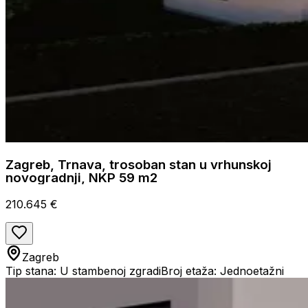
Zagreb, Trnava, trosoban stan u vrhunskoj
novogradnji, NKP 59 m2
210.645 €
Zagreb
Tip stana: U stambenoj zgradi
Broj etaža: Jednoetažni