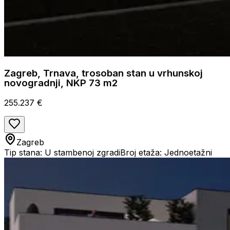
Zagreb, Trnava, trosoban stan u vrhunskoj
novogradnji, NKP 73 m2
255.237 €
Zagreb
Tip stana: U stambenoj zgradi
Broj etaža: Jednoetažni