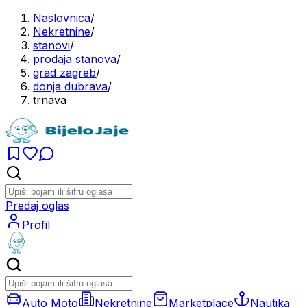
Naslovnica
/
Nekretnine
/
stanovi
/
prodaja stanova
/
grad zagreb
/
donja dubrava
/
trnava
Predaj oglas
Profil
Auto Moto
Nekretnine
Marketplace
Nautika