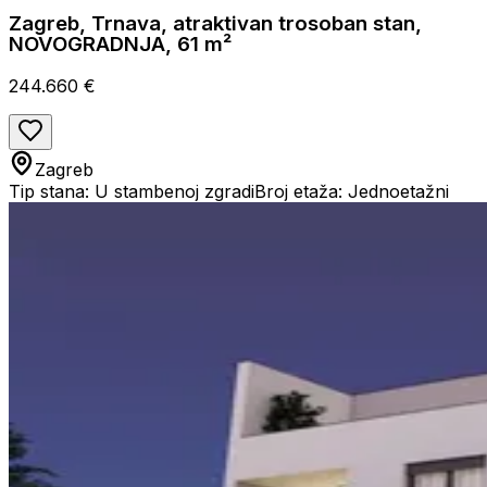
Zagreb, Trnava, atraktivan trosoban stan,
NOVOGRADNJA, 61 m²
244.660 €
Zagreb
Tip stana: U stambenoj zgradi
Broj etaža: Jednoetažni