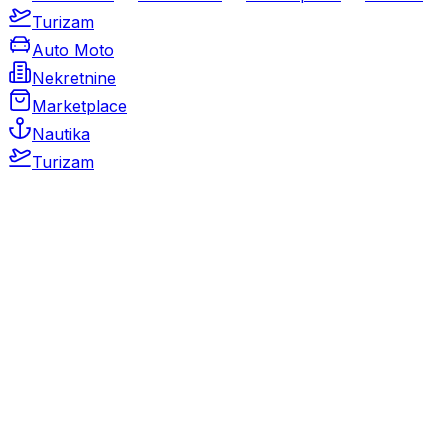
Turizam
Auto Moto
Nekretnine
Marketplace
Nautika
Turizam
Auto Moto
Rabljeni automobili
Novi automobili
Motocikli / motori
Gospodarska vozila
Rezervni dijelovi i oprema
Kamperi i kamp prikolice
Oldtimeri