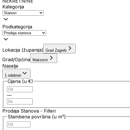
NEKRETNINE
Kategorija
Podkategorija
Lokacija (županija)
Grad Zagreb
Grad/Općina
Maksimir
Naselje
1 odabran
Cijena (u €)
—
Prodaja Stanova
- Filteri
Stambena površina (u m²)