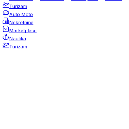
Turizam
Auto Moto
Nekretnine
Marketplace
Nautika
Turizam
Auto Moto
Rabljeni automobili
Novi automobili
Motocikli / motori
Gospodarska vozila
Rezervni dijelovi i oprema
Kamperi i kamp prikolice
Oldtimeri