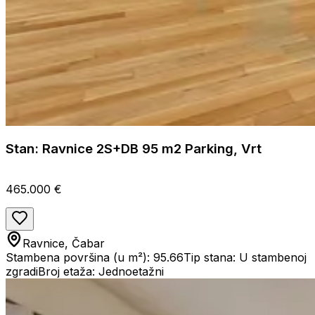
Stan: Ravnice 2S+DB 95 m2 Parking, Vrt
465.000 €
Ravnice, Čabar
Stambena površina (u m²): 95.66
Tip stana: U stambenoj
zgradi
Broj etaža: Jednoetažni