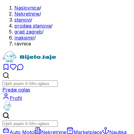
Naslovnica
/
Nekretnine
/
stanovi
/
prodaja stanova
/
grad zagreb
/
maksimir
/
ravnice
Predaj oglas
Profil
Auto Moto
Nekretnine
Marketplace
Nautika