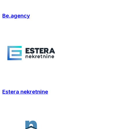
Be.agency
Estera nekretnine