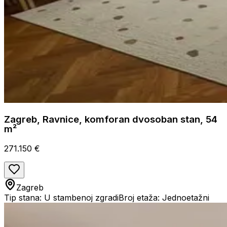
Zagreb, Ravnice, komforan dvosoban stan, 54
m²
271.150 €
Zagreb
Tip stana: U stambenoj zgradi
Broj etaža: Jednoetažni