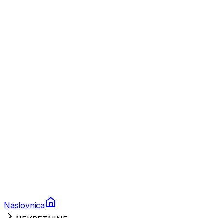
Nautika
Plovila
Charter
Prikolice za plovila
Brodski rezervni dijelovi
Nautička oprema
Brodski motori
Turizam
Apartmani
Sobe
Kuće za odmor
Aranžmani
Naslovnica