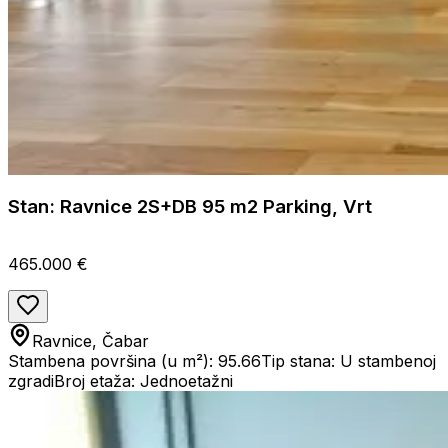
Stan: Ravnice 2S+DB 95 m2 Parking, Vrt
465.000 €
Ravnice, Čabar
Stambena površina (u m²): 95.66
Tip stana: U stambenoj
zgradi
Broj etaža: Jednoetažni