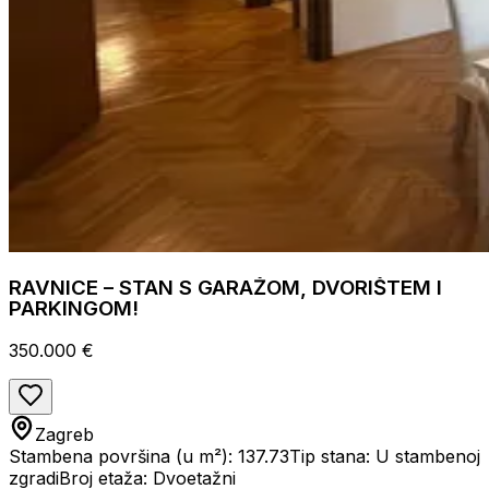
RAVNICE – STAN S GARAŽOM, DVORIŠTEM I
PARKINGOM!
350.000 €
Zagreb
Stambena površina (u m²): 137.73
Tip stana: U stambenoj
zgradi
Broj etaža: Dvoetažni