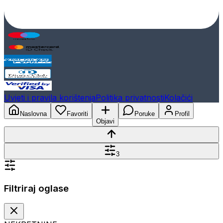
Uvjeti i pravila korištenja
Politika privatnosti
Kolačići
Naslovna
Favoriti
Poruke
Profil
Objavi
3
Filtriraj oglase