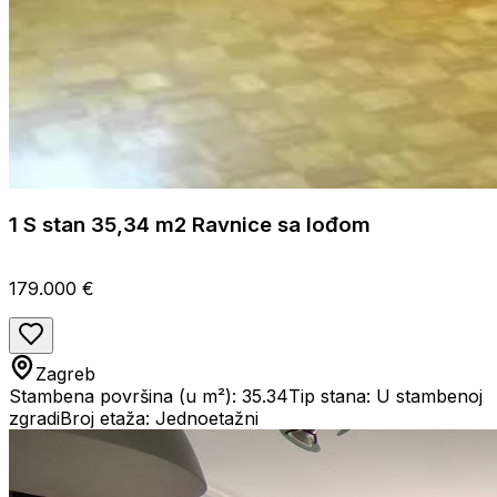
1 S stan 35,34 m2 Ravnice sa lođom
179.000 €
Zagreb
Stambena površina (u m²): 35.34
Tip stana: U stambenoj
zgradi
Broj etaža: Jednoetažni