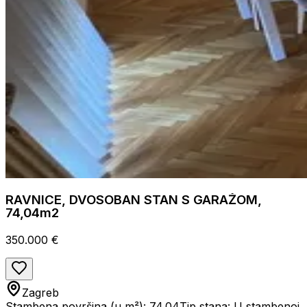
RAVNICE, DVOSOBAN STAN S GARAŽOM,
74,04m2
350.000 €
Zagreb
Stambena površina (u m²): 74.04
Tip stana: U stambenoj