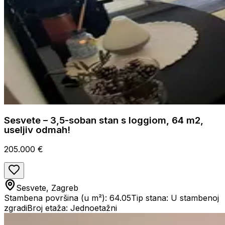
Sesvete – 3,5-soban stan s loggiom, 64 m2,
useljiv odmah!
205.000 €
Sesvete, Zagreb
Stambena površina (u m²): 64.05
Tip stana: U stambenoj
zgradi
Broj etaža: Jednoetažni