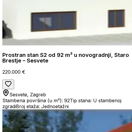
Prostran stan S2 od 92 m² u novogradnji, Staro
Brestje – Sesvete
220.000 €
Sesvete, Zagreb
Stambena površina (u m²): 92
Tip stana: U stambenoj
zgradi
Broj etaža: Jednoetažni