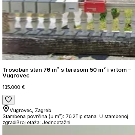
Trosoban stan 76 m² s terasom 50 m² i vrtom –
Vugrovec
135.000 €
Vugrovec, Zagreb
Stambena površina (u m²): 76.2
Tip stana: U stambenoj
zgradi
Broj etaža: Jednoetažni