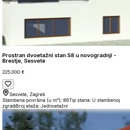
Prostran dvoetažni stan S8 u novogradnji -
Brestje, Sesvete
225.000 €
Sesvete, Zagreb
Stambena površina (u m²): 86
Tip stana: U stambenoj
zgradi
Broj etaža: Jednoetažni