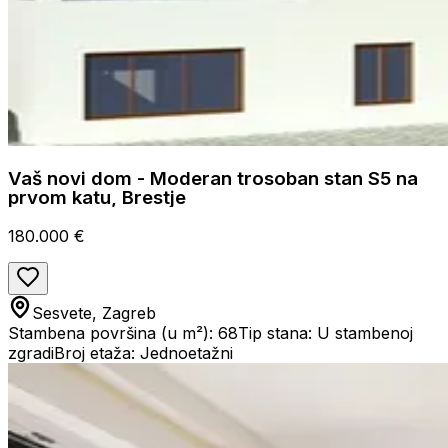
Vaš novi dom - Moderan trosoban stan S5 na
prvom katu, Brestje
180.000 €
Sesvete, Zagreb
Stambena površina (u m²): 68
Tip stana: U stambenoj
zgradi
Broj etaža: Jednoetažni