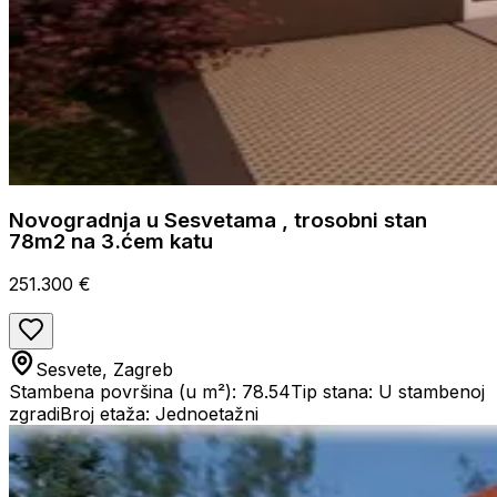
Novogradnja u Sesvetama , trosobni stan
78m2 na 3.ćem katu
251.300 €
Sesvete, Zagreb
Stambena površina (u m²): 78.54
Tip stana: U stambenoj
zgradi
Broj etaža: Jednoetažni