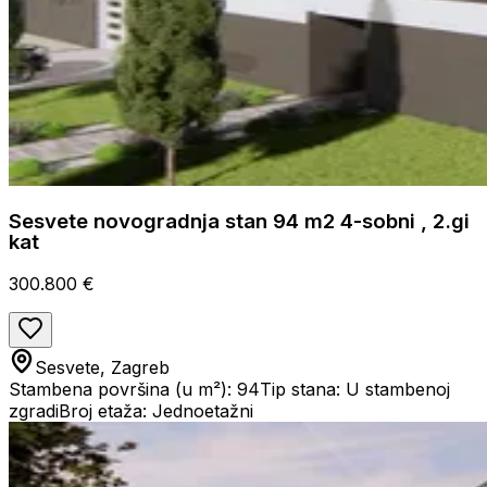
Sesvete novogradnja stan 94 m2 4-sobni , 2.gi
kat
300.800 €
Sesvete, Zagreb
Stambena površina (u m²): 94
Tip stana: U stambenoj
zgradi
Broj etaža: Jednoetažni