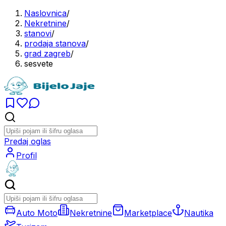
Naslovnica
/
Nekretnine
/
stanovi
/
prodaja stanova
/
grad zagreb
/
sesvete
Predaj oglas
Profil
Auto Moto
Nekretnine
Marketplace
Nautika