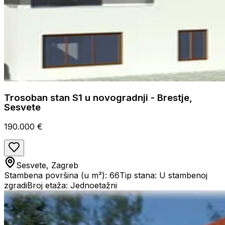
Trosoban stan S1 u novogradnji - Brestje,
Sesvete
190.000 €
Sesvete, Zagreb
Stambena površina (u m²): 66
Tip stana: U stambenoj
zgradi
Broj etaža: Jednoetažni