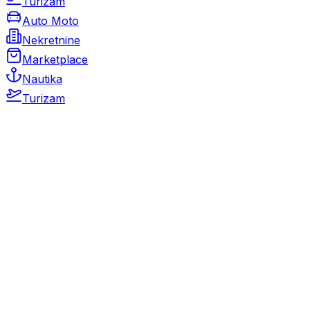
Turizam
Auto Moto
Nekretnine
Marketplace
Nautika
Turizam
Auto Moto
Rabljeni automobili
Novi automobili
Motocikli / motori
Gospodarska vozila
Rezervni dijelovi i oprema
Kamperi i kamp prikolice
Oldtimeri
Karambolirani automobili