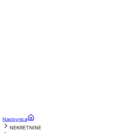
Plovila
Charter
Prikolice za plovila
Brodski rezervni dijelovi
Nautička oprema
Brodski motori
Turizam
Apartmani
Sobe
Kuće za odmor
Aranžmani
Naslovnica
NEKRETNINE