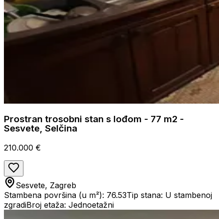
Prostran trosobni stan s lođom - 77 m2 -
Sesvete, Selčina
210.000 €
Sesvete, Zagreb
Stambena površina (u m²): 76.53
Tip stana: U stambenoj
zgradi
Broj etaža: Jednoetažni