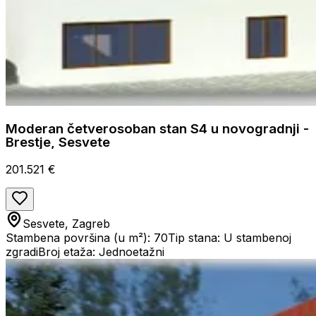
Moderan četverosoban stan S4 u novogradnji -
Brestje, Sesvete
201.521 €
Sesvete, Zagreb
Stambena površina (u m²): 70
Tip stana: U stambenoj
zgradi
Broj etaža: Jednoetažni