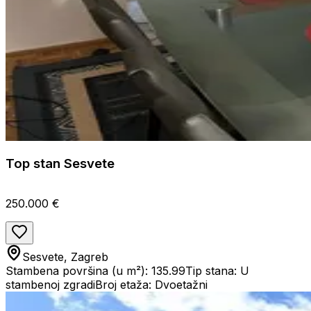
Top stan Sesvete
250.000 €
Sesvete, Zagreb
Stambena površina (u m²): 135.99
Tip stana: U
stambenoj zgradi
Broj etaža: Dvoetažni