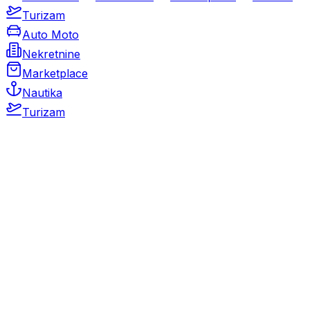
Turizam
Auto Moto
Nekretnine
Marketplace
Nautika
Turizam
Auto Moto
Rabljeni automobili
Novi automobili
Motocikli / motori
Gospodarska vozila
Rezervni dijelovi i oprema
Kamperi i kamp prikolice
Oldtimeri