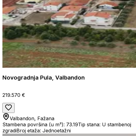
Novogradnja Pula, Valbandon
219.570 €
Valbandon, Fažana
Stambena površina (u m²): 73.19
Tip stana: U stambenoj
zgradi
Broj etaža: Jednoetažni