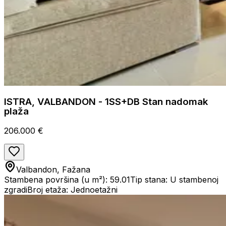
ISTRA, VALBANDON - 1SS+DB Stan nadomak
plaža
206.000 €
Valbandon, Fažana
Stambena površina (u m²): 59.01
Tip stana: U stambenoj
zgradi
Broj etaža: Jednoetažni