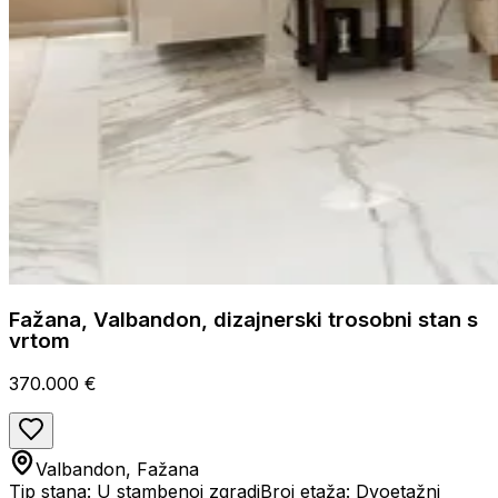
Fažana, Valbandon, dizajnerski trosobni stan s
vrtom
370.000 €
Valbandon, Fažana
Tip stana: U stambenoj zgradi
Broj etaža: Dvoetažni