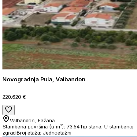
Novogradnja Pula, Valbandon
220.620 €
Valbandon, Fažana
Stambena površina (u m²): 73.54
Tip stana: U stambenoj
zgradi
Broj etaža: Jednoetažni