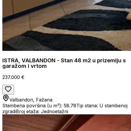
ISTRA, VALBANDON - Stan 48 m2 u prizemlju s
garažom i vrtom
237.000 €
Valbandon, Fažana
Stambena površina (u m²): 58.78
Tip stana: U stambenoj
zgradi
Broj etaža: Jednoetažni