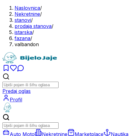
Naslovnica
/
Nekretnine
/
stanovi
/
prodaja stanova
/
istarska
/
fazana
/
valbandon
Predaj oglas
Profil
Auto Moto
Nekretnine
Marketplace
Nautika