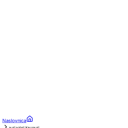
Nautika
Plovila
Charter
Prikolice za plovila
Brodski rezervni dijelovi
Nautička oprema
Brodski motori
Turizam
Apartmani
Sobe
Kuće za odmor
Aranžmani
Naslovnica