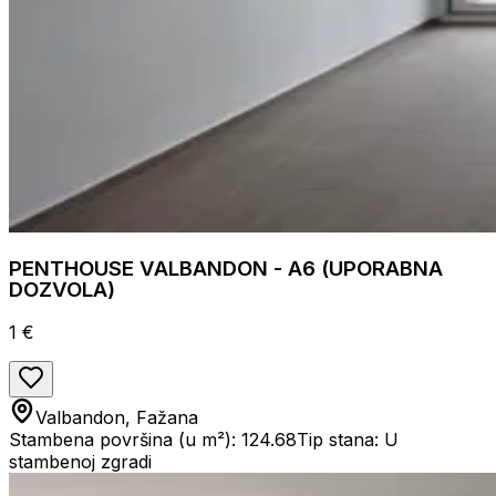
PENTHOUSE VALBANDON - A6 (UPORABNA
DOZVOLA)
1 €
Valbandon, Fažana
Stambena površina (u m²): 124.68
Tip stana: U
stambenoj zgradi