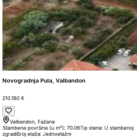
Novogradnja Pula, Valbandon
210.180 €
Valbandon, Fažana
Stambena površina (u m²): 70.06
Tip stana: U stambenoj
zgradi
Broj etaža: Jednoetažni