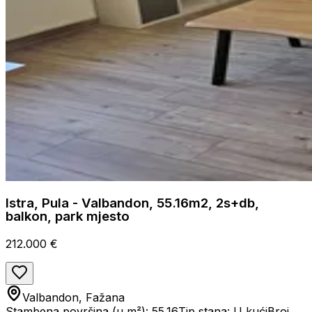
Istra, Pula - Valbandon, 55.16m2, 2s+db,
balkon, park mjesto
212.000 €
Valbandon, Fažana
Stambena površina (u m²): 55.16
Tip stana: U kući
Broj