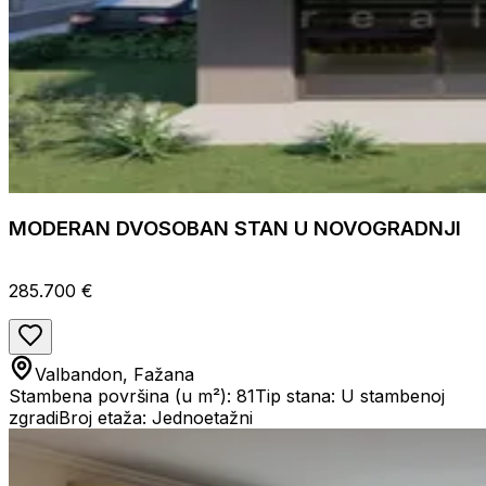
MODERAN DVOSOBAN STAN U NOVOGRADNJI
285.700 €
Valbandon, Fažana
Stambena površina (u m²): 81
Tip stana: U stambenoj
zgradi
Broj etaža: Jednoetažni