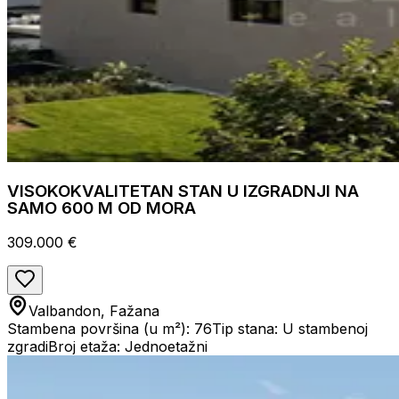
VISOKOKVALITETAN STAN U IZGRADNJI NA
SAMO 600 M OD MORA
309.000 €
Valbandon, Fažana
Stambena površina (u m²): 76
Tip stana: U stambenoj
zgradi
Broj etaža: Jednoetažni