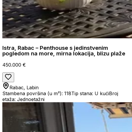
Istra, Rabac – Penthouse s jedinstvenim
pogledom na more, mirna lokacija, blizu plaže
450.000 €
Rabac, Labin
Stambena površina (u m²): 118
Tip stana: U kući
Broj
etaža: Jednoetažni