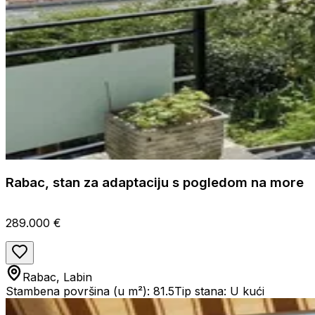
Rabac, stan za adaptaciju s pogledom na more
289.000 €
Rabac, Labin
Stambena površina (u m²): 81.5
Tip stana: U kući