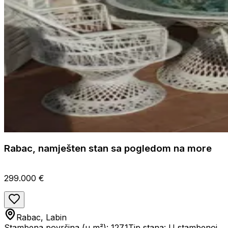
Rabac, namješten stan sa pogledom na more
299.000 €
Rabac, Labin
Stambena površina (u m²): 127.1
Tip stana: U stambenoj