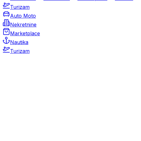
Turizam
Auto Moto
Nekretnine
Marketplace
Nautika
Turizam
Auto Moto
Rabljeni automobili
Novi automobili
Motocikli / motori
Gospodarska vozila
Rezervni dijelovi i oprema
Kamperi i kamp prikolice
Oldtimeri