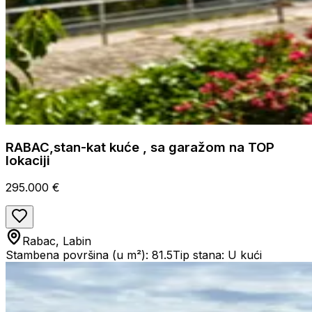
RABAC,stan-kat kuće , sa garažom na TOP
lokaciji
295.000 €
Rabac, Labin
Stambena površina (u m²): 81.5
Tip stana: U kući