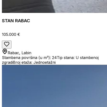
STAN RABAC
105.000 €
Rabac, Labin
Stambena površina (u m²): 24
Tip stana: U stambenoj
zgradi
Broj etaža: Jednoetažni