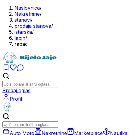
Naslovnica
/
Nekretnine
/
stanovi
/
prodaja stanova
/
istarska
/
labin
/
rabac
Predaj oglas
Profil
Auto Moto
Nekretnine
Marketplace
Nautika