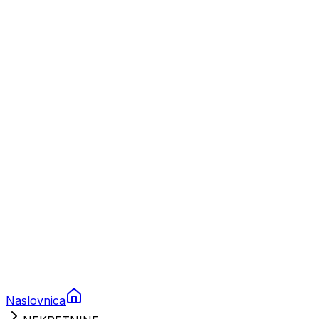
Nautika
Plovila
Charter
Prikolice za plovila
Brodski rezervni dijelovi
Nautička oprema
Brodski motori
Turizam
Apartmani
Sobe
Kuće za odmor
Aranžmani
Naslovnica