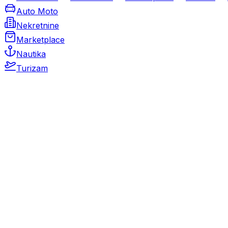
Auto Moto
Nekretnine
Marketplace
Nautika
Turizam
Auto Moto
Rabljeni automobili
Novi automobili
Motocikli / motori
Gospodarska vozila
Rezervni dijelovi i oprema
Kamperi i kamp prikolice
Oldtimeri
Karambolirani automobili