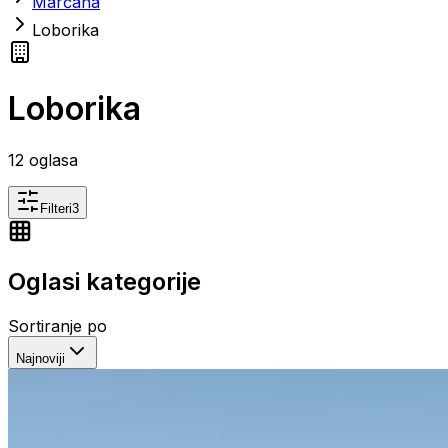
Marčana
Loborika
Loborika
12
oglasa
Filteri
3
Oglasi kategorije
Sortiranje po
Najnoviji