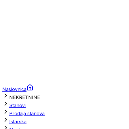
Brodski rezervni dijelovi
Nautička oprema
Brodski motori
Turizam
Apartmani
Sobe
Kuće za odmor
Aranžmani
Naslovnica
NEKRETNINE
Stanovi
Prodaja stanova
Istarska