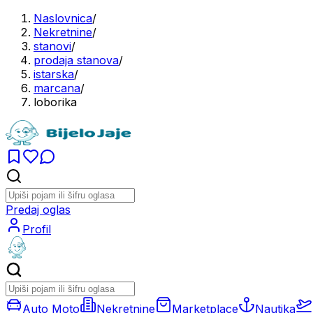
Naslovnica
/
Nekretnine
/
stanovi
/
prodaja stanova
/
istarska
/
marcana
/
loborika
Predaj oglas
Profil
Auto Moto
Nekretnine
Marketplace
Nautika