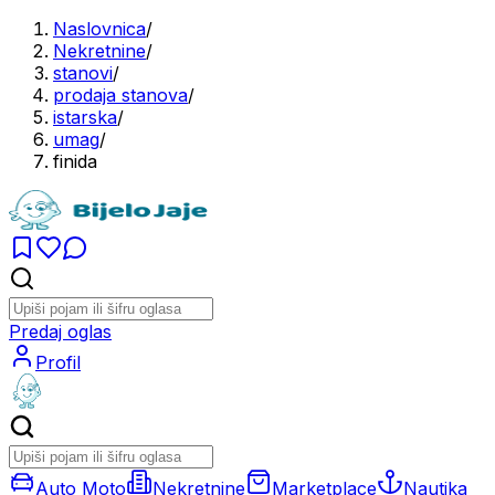
Naslovnica
/
Nekretnine
/
stanovi
/
prodaja stanova
/
istarska
/
umag
/
finida
Predaj oglas
Profil
Auto Moto
Nekretnine
Marketplace
Nautika