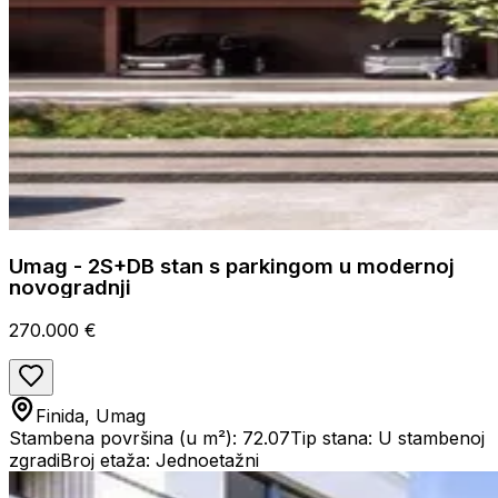
Umag - 2S+DB stan s parkingom u modernoj
novogradnji
270.000 €
Finida, Umag
Stambena površina (u m²): 72.07
Tip stana: U stambenoj
zgradi
Broj etaža: Jednoetažni