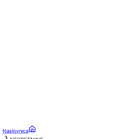
Nautika
Plovila
Charter
Prikolice za plovila
Brodski rezervni dijelovi
Nautička oprema
Brodski motori
Turizam
Apartmani
Sobe
Kuće za odmor
Aranžmani
Naslovnica