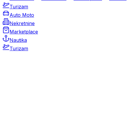
Turizam
Auto Moto
Nekretnine
Marketplace
Nautika
Turizam
Auto Moto
Rabljeni automobili
Novi automobili
Motocikli / motori
Gospodarska vozila
Rezervni dijelovi i oprema
Kamperi i kamp prikolice
Oldtimeri