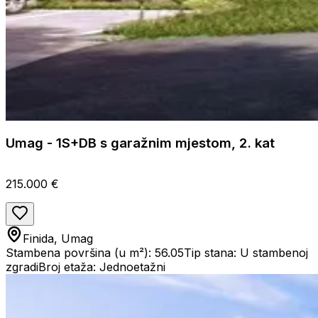
Umag - 1S+DB s garažnim mjestom, 2. kat
215.000 €
Finida, Umag
Stambena površina (u m²): 56.05
Tip stana: U stambenoj
zgradi
Broj etaža: Jednoetažni