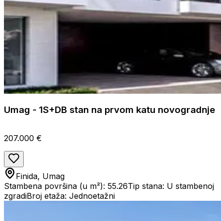
Umag - 1S+DB stan na prvom katu novogradnje
207.000 €
Finida, Umag
Stambena površina (u m²): 55.26
Tip stana: U stambenoj
zgradi
Broj etaža: Jednoetažni