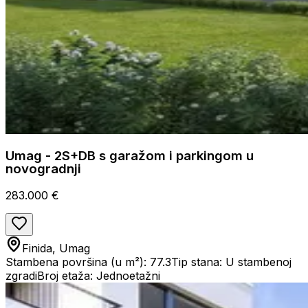
Umag - 2S+DB s garažom i parkingom u
novogradnji
283.000 €
Finida, Umag
Stambena površina (u m²): 77.3
Tip stana: U stambenoj
zgradi
Broj etaža: Jednoetažni