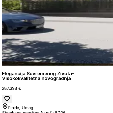
Elegancija Suvremenog Života-
Visokokvalitetna novogradnja
287.398 €
Finida, Umag
Stambena površina (u m²): 87.06