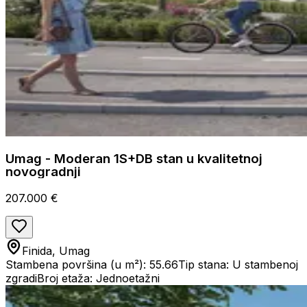
Umag - Moderan 1S+DB stan u kvalitetnoj
novogradnji
207.000 €
Finida, Umag
Stambena površina (u m²): 55.66
Tip stana: U stambenoj
zgradi
Broj etaža: Jednoetažni