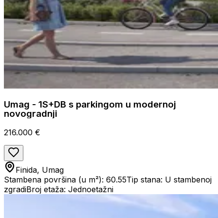
Umag - 1S+DB s parkingom u modernoj
novogradnji
216.000 €
Finida, Umag
Stambena površina (u m²): 60.55
Tip stana: U stambenoj
zgradi
Broj etaža: Jednoetažni