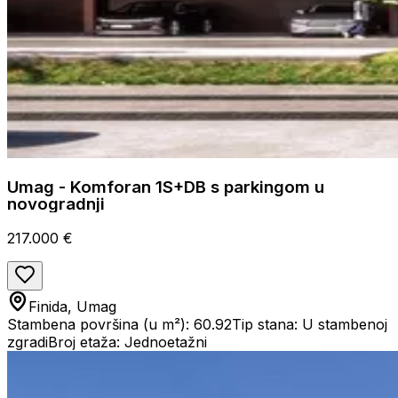
Umag - Komforan 1S+DB s parkingom u
novogradnji
217.000 €
Finida, Umag
Stambena površina (u m²): 60.92
Tip stana: U stambenoj
zgradi
Broj etaža: Jednoetažni