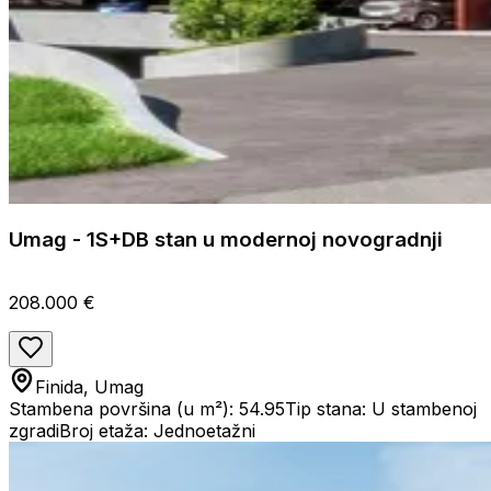
Umag - 1S+DB stan u modernoj novogradnji
208.000 €
Finida, Umag
Stambena površina (u m²): 54.95
Tip stana: U stambenoj
zgradi
Broj etaža: Jednoetažni