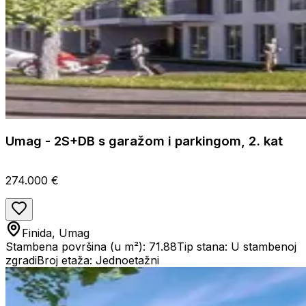
Umag - 2S+DB s garažom i parkingom, 2. kat
274.000 €
Finida, Umag
Stambena površina (u m²): 71.88
Tip stana: U stambenoj
zgradi
Broj etaža: Jednoetažni