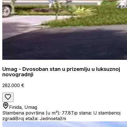
Umag - Dvosoban stan u prizemlju u luksuznoj
novogradnji
282.000 €
Finida, Umag
Stambena površina (u m²): 77.8
Tip stana: U stambenoj
zgradi
Broj etaža: Jednoetažni