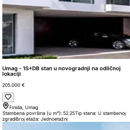
Umag - 1S+DB stan u novogradnji na odličnoj
lokaciji
205.000 €
Finida, Umag
Stambena površina (u m²): 52.25
Tip stana: U stambenoj
zgradi
Broj etaža: Jednoetažni