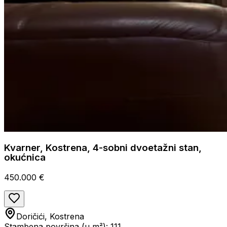
Kvarner, Kostrena, 4-sobni dvoetažni stan,
okućnica
450.000 €
Doričići, Kostrena
Stambena površina (u m²): 111