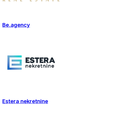
Be.agency
Estera nekretnine