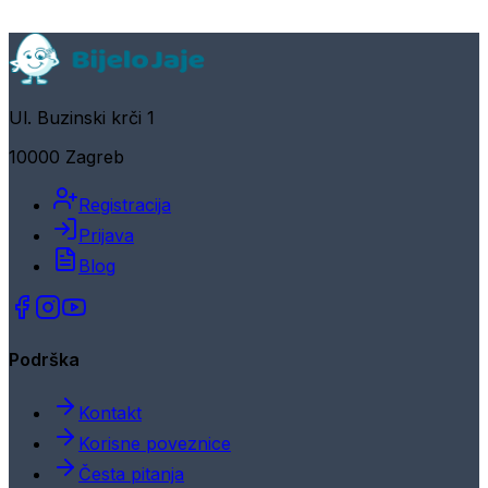
Ul. Buzinski krči 1
10000 Zagreb
Registracija
Prijava
Blog
Podrška
Kontakt
Korisne poveznice
Česta pitanja