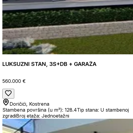
LUKSUZNI STAN, 3S+DB + GARAŽA
560.000 €
Doričići, Kostrena
Stambena površina (u m²): 128.4
Tip stana: U stambenoj
zgradi
Broj etaža: Jednoetažni