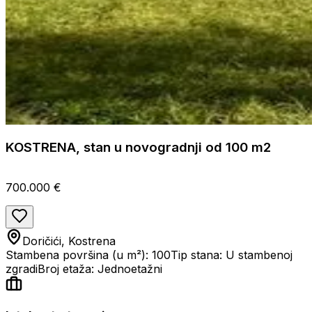
KOSTRENA, stan u novogradnji od 100 m2
700.000 €
Doričići, Kostrena
Stambena površina (u m²): 100
Tip stana: U stambenoj
zgradi
Broj etaža: Jednoetažni