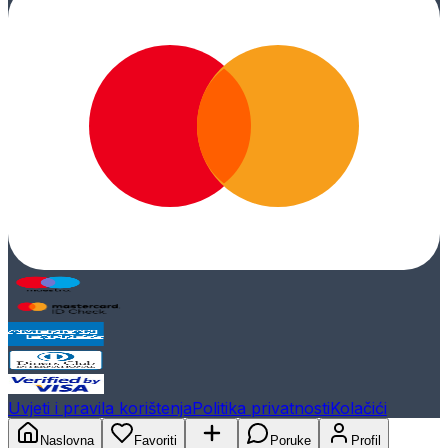
Uvjeti i pravila korištenja
Politika privatnosti
Kolačići
Naslovna
Favoriti
Poruke
Profil