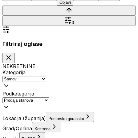
Objavi
3
Filtriraj oglase
NEKRETNINE
Kategorija
Podkategorija
Lokacija (županija)
Primorsko-goranska
Grad/Općina
Kostrena