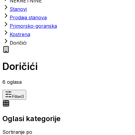
NEKRETNINE
Stanovi
Prodaja stanova
Primorsko-goranska
Kostrena
Doričići
Doričići
6
oglasa
Filteri
3
Oglasi kategorije
Sortiranje po