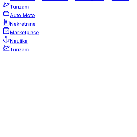
Turizam
Auto Moto
Nekretnine
Marketplace
Nautika
Turizam
Auto Moto
Rabljeni automobili
Novi automobili
Motocikli / motori
Gospodarska vozila
Rezervni dijelovi i oprema
Kamperi i kamp prikolice
Oldtimeri