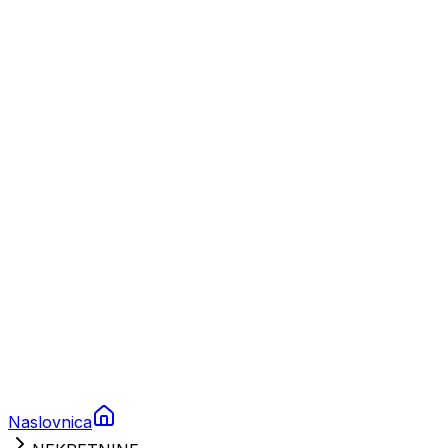
Nautika
Plovila
Charter
Prikolice za plovila
Brodski rezervni dijelovi
Nautička oprema
Brodski motori
Turizam
Apartmani
Sobe
Kuće za odmor
Aranžmani
Naslovnica