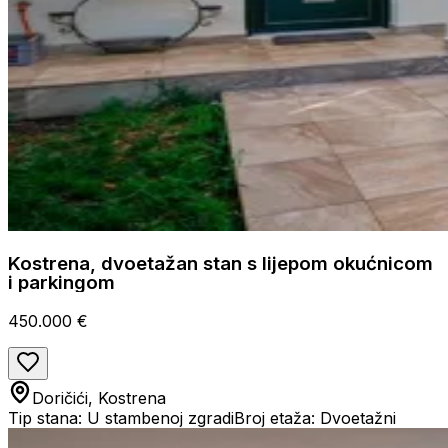
Kostrena, dvoetažan stan s lijepom okućnicom
i parkingom
450.000 €
Doričići, Kostrena
Tip stana: U stambenoj zgradi
Broj etaža: Dvoetažni