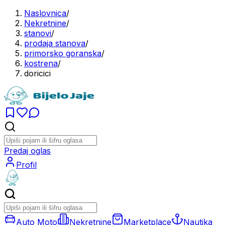
Naslovnica
/
Nekretnine
/
stanovi
/
prodaja stanova
/
primorsko goranska
/
kostrena
/
doricici
Predaj oglas
Profil
Auto Moto
Nekretnine
Marketplace
Nautika