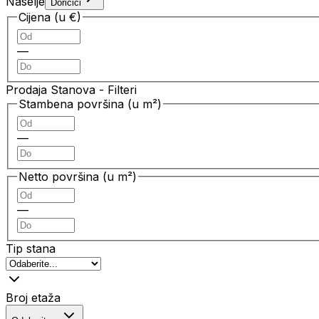
Naselje
Doričići
Cijena (u €)
—
Prodaja Stanova
- Filteri
Stambena površina (u m²)
—
Netto površina (u m²)
—
Tip stana
Broj etaža