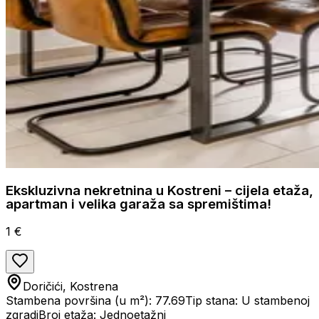
Ekskluzivna nekretnina u Kostreni – cijela etaža,
apartman i velika garaža sa spremištima!
1 €
Doričići, Kostrena
Stambena površina (u m²): 77.69
Tip stana: U stambenoj
zgradi
Broj etaža: Jednoetažni