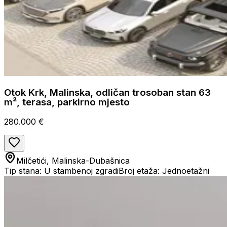
Otok Krk, Malinska, odličan trosoban stan 63
m², terasa, parkirno mjesto
280.000 €
Milčetići, Malinska-Dubašnica
Tip stana: U stambenoj zgradi
Broj etaža: Jednoetažni