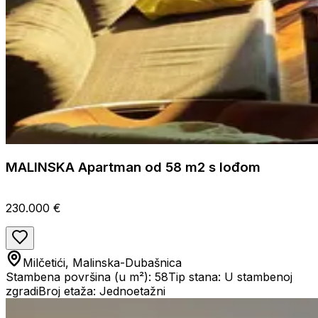
MALINSKA Apartman od 58 m2 s lođom
230.000 €
Milčetići, Malinska-Dubašnica
Stambena površina (u m²): 58
Tip stana: U stambenoj
zgradi
Broj etaža: Jednoetažni