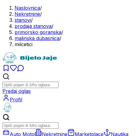
Naslovnica
/
Nekretnine
/
stanovi
/
prodaja stanova
/
primorsko goranska
/
malinska dubasnica
/
milcetici
Predaj oglas
Profil
Auto Moto
Nekretnine
Marketplace
Nautika