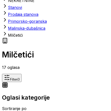
NEKRETNINE
Stanovi
Prodaja stanova
Primorsko-goranska
Malinska-dubašnica
Milčetići
Milčetići
17
oglasa
Filteri
3
Oglasi kategorije
Sortiranje po