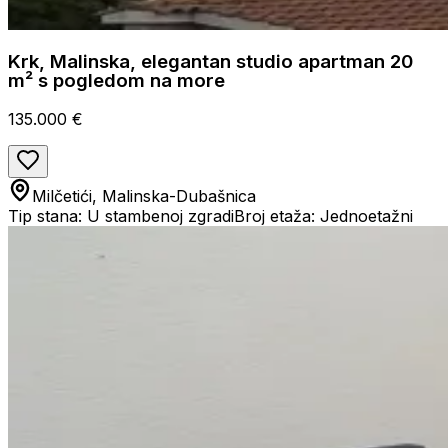
Krk, Malinska, elegantan studio apartman 20
m² s pogledom na more
135.000 €
Milčetići, Malinska-Dubašnica
Tip stana: U stambenoj zgradi
Broj etaža: Jednoetažni