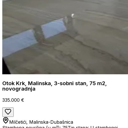
Otok Krk, Malinska, 3-sobni stan, 75 m2,
novogradnja
335.000 €
Milčetići, Malinska-Dubašnica
Stambena površina (u m²): 75
Tip stana: U stambenoj