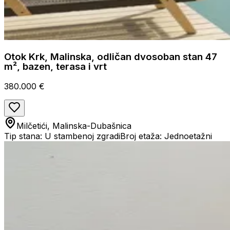
Otok Krk, Malinska, odličan dvosoban stan 47
m², bazen, terasa i vrt
380.000 €
Milčetići, Malinska-Dubašnica
Tip stana: U stambenoj zgradi
Broj etaža: Jednoetažni