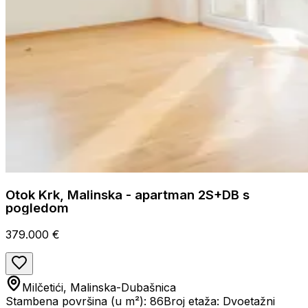
Otok Krk, Malinska - apartman 2S+DB s
pogledom
379.000 €
Milčetići, Malinska-Dubašnica
Stambena površina (u m²): 86
Broj etaža: Dvoetažni