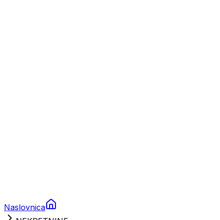
Nautika
Plovila
Charter
Prikolice za plovila
Brodski rezervni dijelovi
Nautička oprema
Brodski motori
Turizam
Apartmani
Sobe
Kuće za odmor
Aranžmani
Naslovnica