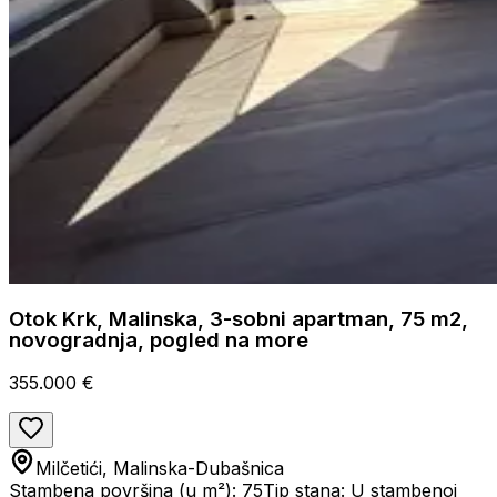
Otok Krk, Malinska, 3-sobni apartman, 75 m2,
novogradnja, pogled na more
355.000 €
Milčetići, Malinska-Dubašnica
Stambena površina (u m²): 75
Tip stana: U stambenoj