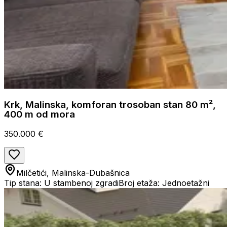
Krk, Malinska, komforan trosoban stan 80 m²,
400 m od mora
350.000 €
Milčetići, Malinska-Dubašnica
Tip stana: U stambenoj zgradi
Broj etaža: Jednoetažni