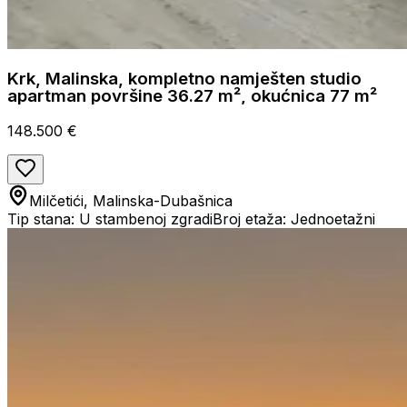
Krk, Malinska, kompletno namješten studio
apartman površine 36.27 m², okućnica 77 m²
148.500 €
Milčetići, Malinska-Dubašnica
Tip stana: U stambenoj zgradi
Broj etaža: Jednoetažni