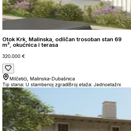
Otok Krk, Malinska, odličan trosoban stan 69
m², okućnica i terasa
320.000 €
Milčetići, Malinska-Dubašnica
Tip stana: U stambenoj zgradi
Broj etaža: Jednoetažni