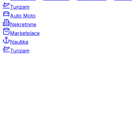
Turizam
Auto Moto
Nekretnine
Marketplace
Nautika
Turizam
Auto Moto
Rabljeni automobili
Novi automobili
Motocikli / motori
Gospodarska vozila
Rezervni dijelovi i oprema
Kamperi i kamp prikolice
Oldtimeri