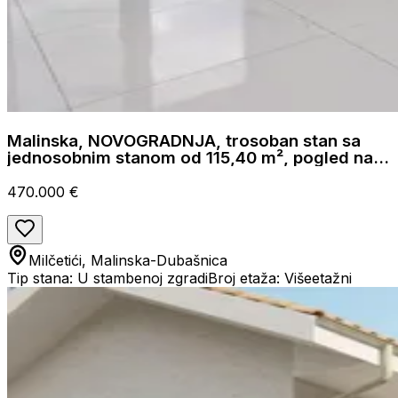
Malinska, NOVOGRADNJA, trosoban stan sa
jednosobnim stanom od 115,40 m², pogled na
more
470.000 €
Milčetići, Malinska-Dubašnica
Tip stana: U stambenoj zgradi
Broj etaža: Višeetažni