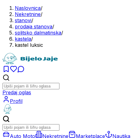
Naslovnica
/
Nekretnine
/
stanovi
/
prodaja stanova
/
splitsko dalmatinska
/
kastela
/
kastel luksic
Predaj oglas
Profil
Auto Moto
Nekretnine
Marketplace
Nautika