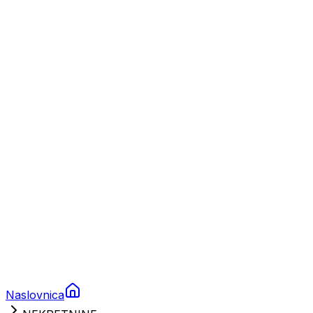
Nautika
Plovila
Charter
Prikolice za plovila
Brodski rezervni dijelovi
Nautička oprema
Brodski motori
Turizam
Apartmani
Sobe
Kuće za odmor
Aranžmani
Naslovnica