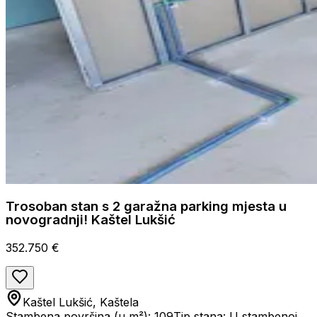
Trosoban stan s 2 garažna parking mjesta u
novogradnji! Kaštel Lukšić
352.750 €
Kaštel Lukšić, Kaštela
Stambena površina (u m²): 109
Tip stana: U stambenoj