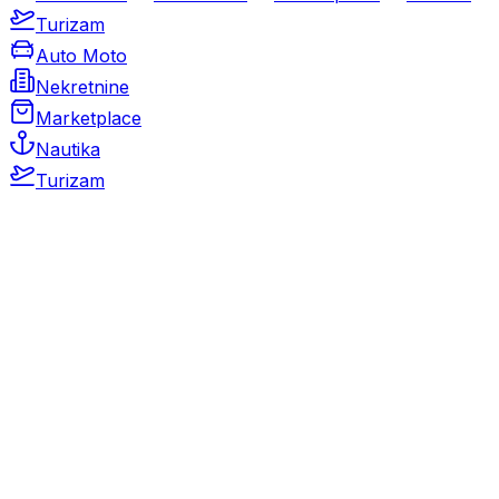
Turizam
Auto Moto
Nekretnine
Marketplace
Nautika
Turizam
Auto Moto
Rabljeni automobili
Novi automobili
Motocikli / motori
Gospodarska vozila
Rezervni dijelovi i oprema
Kamperi i kamp prikolice
Oldtimeri