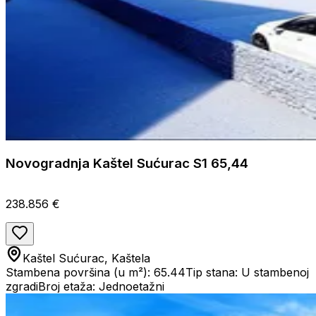
Novogradnja Kaštel Sućurac S1 65,44
238.856 €
Kaštel Sućurac, Kaštela
Stambena površina (u m²): 65.44
Tip stana: U stambenoj
zgradi
Broj etaža: Jednoetažni