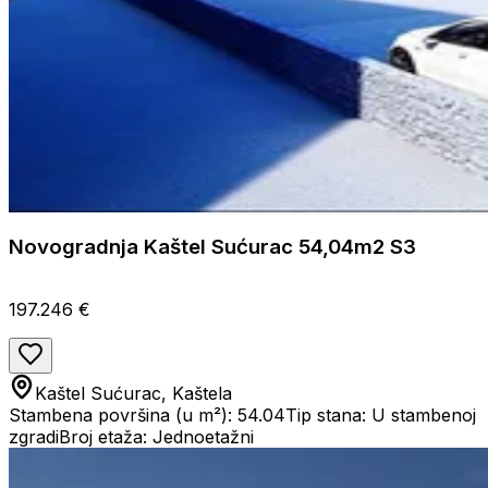
Novogradnja Kaštel Sućurac 54,04m2 S3
197.246 €
Kaštel Sućurac, Kaštela
Stambena površina (u m²): 54.04
Tip stana: U stambenoj
zgradi
Broj etaža: Jednoetažni