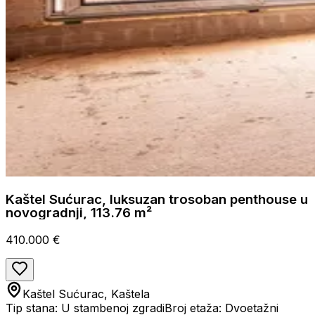
Kaštel Sućurac, luksuzan trosoban penthouse u
novogradnji, 113.76 m²
410.000 €
Kaštel Sućurac, Kaštela
Tip stana: U stambenoj zgradi
Broj etaža: Dvoetažni