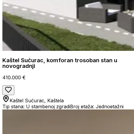
Kaštel Sućurac, komforan trosoban stan u
novogradnji
410.000 €
Kaštel Sućurac, Kaštela
Tip stana: U stambenoj zgradi
Broj etaža: Jednoetažni