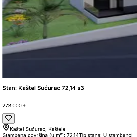
Stan: Kaštel Sućurac 72,14 s3
278.000 €
Kaštel Sućurac, Kaštela
Stambena površina (u m²): 72.14
Tip stana: U stambenoj