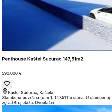
Penthouse Kaštel Sućurac 147,51m2
590.000 €
Kaštel Sućurac, Kaštela
Stambena površina (u m²): 147.51
Tip stana: U stambenoj
zgradi
Broj etaža: Dvoetažni