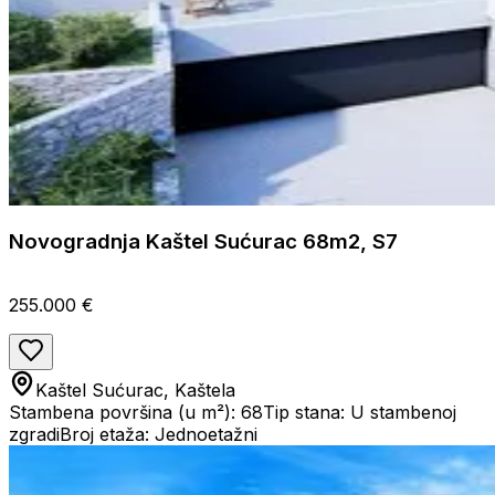
Novogradnja Kaštel Sućurac 68m2, S7
255.000 €
Kaštel Sućurac, Kaštela
Stambena površina (u m²): 68
Tip stana: U stambenoj
zgradi
Broj etaža: Jednoetažni