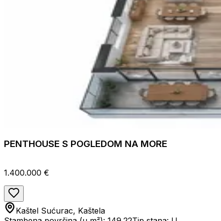
PENTHOUSE S POGLEDOM NA MORE
1.400.000 €
Kaštel Sućurac, Kaštela
Stambena površina (u m²): 149.22
Tip stana: U