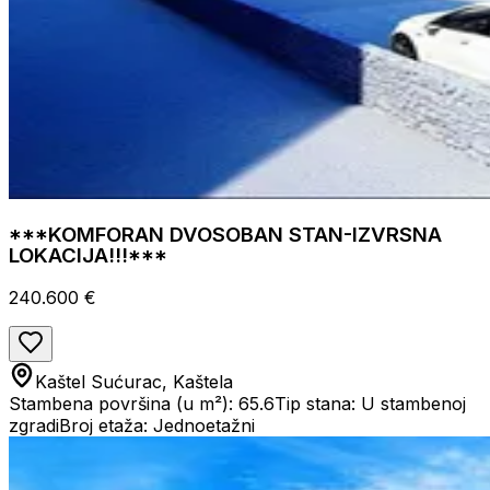
***KOMFORAN DVOSOBAN STAN-IZVRSNA
LOKACIJA!!!***
240.600 €
Kaštel Sućurac, Kaštela
Stambena površina (u m²): 65.6
Tip stana: U stambenoj
zgradi
Broj etaža: Jednoetažni