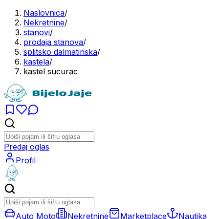
Naslovnica
/
Nekretnine
/
stanovi
/
prodaja stanova
/
splitsko dalmatinska
/
kastela
/
kastel sucurac
Predaj oglas
Profil
Auto Moto
Nekretnine
Marketplace
Nautika