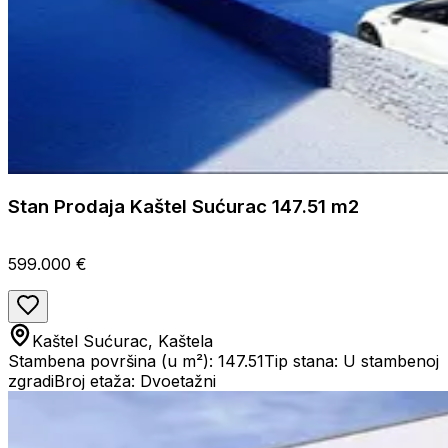
Stan Prodaja Kaštel Sućurac 147.51 m2
599.000 €
Kaštel Sućurac, Kaštela
Stambena površina (u m²): 147.51
Tip stana: U stambenoj
zgradi
Broj etaža: Dvoetažni