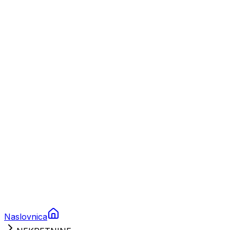
Nautika
Plovila
Charter
Prikolice za plovila
Brodski rezervni dijelovi
Nautička oprema
Brodski motori
Turizam
Apartmani
Sobe
Kuće za odmor
Aranžmani
Naslovnica