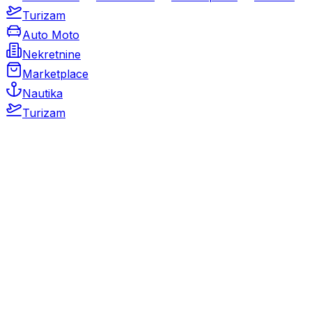
Turizam
Auto Moto
Nekretnine
Marketplace
Nautika
Turizam
Auto Moto
Rabljeni automobili
Novi automobili
Motocikli / motori
Gospodarska vozila
Rezervni dijelovi i oprema
Kamperi i kamp prikolice
Oldtimeri