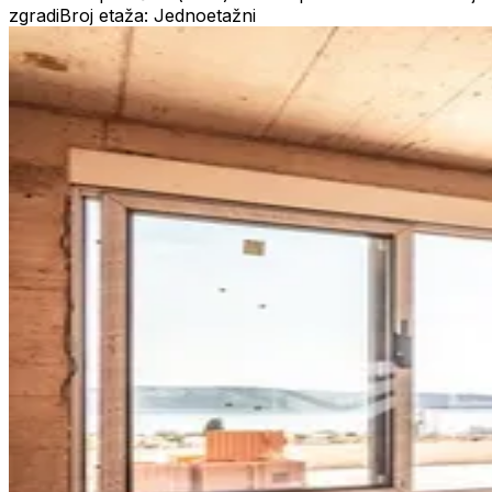
zgradi
Broj etaža: Jednoetažni