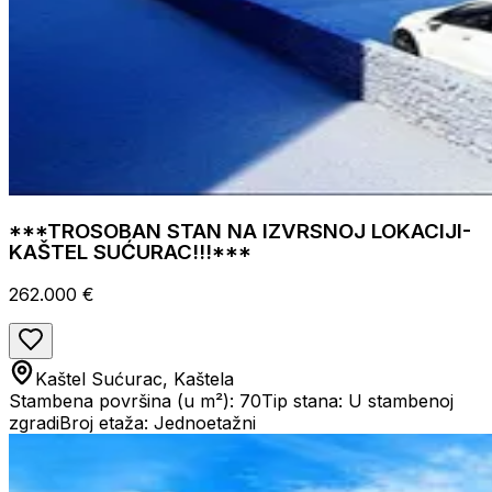
***TROSOBAN STAN NA IZVRSNOJ LOKACIJI-
KAŠTEL SUĆURAC!!!***
262.000 €
Kaštel Sućurac, Kaštela
Stambena površina (u m²): 70
Tip stana: U stambenoj
zgradi
Broj etaža: Jednoetažni