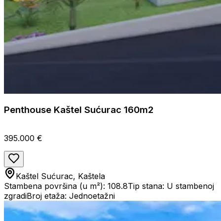
Penthouse Kaštel Sućurac 160m2
395.000 €
Kaštel Sućurac, Kaštela
Stambena površina (u m²): 108.8
Tip stana: U stambenoj
zgradi
Broj etaža: Jednoetažni