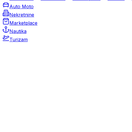
Auto Moto
Nekretnine
Marketplace
Nautika
Turizam
Auto Moto
Rabljeni automobili
Novi automobili
Motocikli / motori
Gospodarska vozila
Rezervni dijelovi i oprema
Kamperi i kamp prikolice
Oldtimeri
Karambolirani automobili