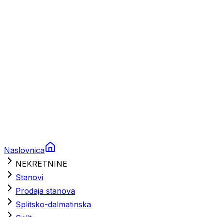
Brodski rezervni dijelovi
Nautička oprema
Brodski motori
Turizam
Apartmani
Sobe
Kuće za odmor
Aranžmani
Naslovnica
NEKRETNINE
Stanovi
Prodaja stanova
Splitsko-dalmatinska