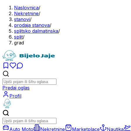
Naslovnica
/
Nekretnine
/
stanovi
/
prodaja stanova
/
splitsko dalmatinska
/
split
/
grad
Predaj oglas
Profil
Auto Moto
Nekretnine
Marketplace
Nautika