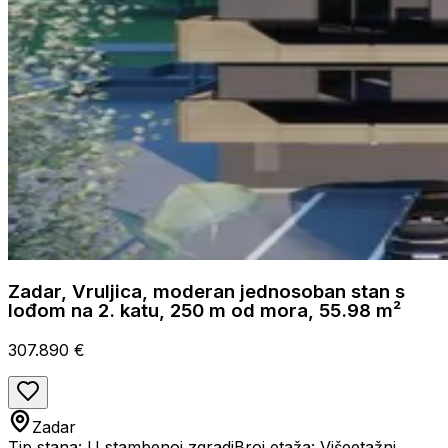
Zadar, Vruljica, moderan jednosoban stan s
lođom na 2. katu, 250 m od mora, 55.98 m²
307.890 €
Zadar
Tip stana: U stambenoj zgradi
Broj etaža: Višeetažni