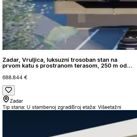
Zadar, Vruljica, luksuzni trosoban stan na
prvom katu s prostranom terasom, 250 m od
mora
688.844 €
Zadar
Tip stana: U stambenoj zgradi
Broj etaža: Višeetažni