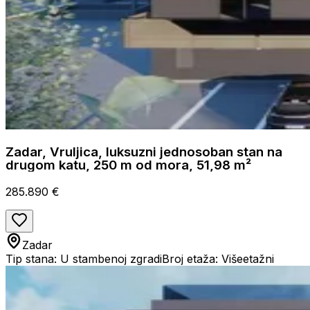
Zadar, Vruljica, luksuzni jednosoban stan na
drugom katu, 250 m od mora, 51,98 m²
285.890 €
Zadar
Tip stana: U stambenoj zgradi
Broj etaža: Višeetažni