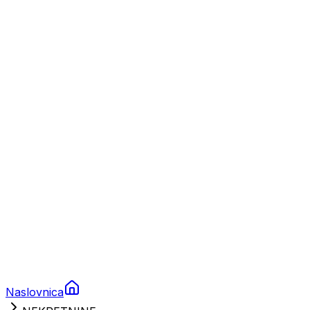
Nautika
Plovila
Charter
Prikolice za plovila
Brodski rezervni dijelovi
Nautička oprema
Brodski motori
Turizam
Apartmani
Sobe
Kuće za odmor
Aranžmani
Naslovnica