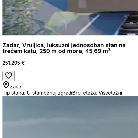
Zadar, Vruljica, luksuzni jednosoban stan na
trećem katu, 250 m od mora, 45,69 m²
251.295 €
Zadar
Tip stana: U stambenoj zgradi
Broj etaža: Višeetažni