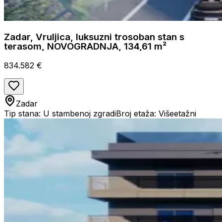
Zadar, Vruljica, luksuzni trosoban stan s
terasom, NOVOGRADNJA, 134,61 m²
834.582 €
Zadar
Tip stana: U stambenoj zgradi
Broj etaža: Višeetažni