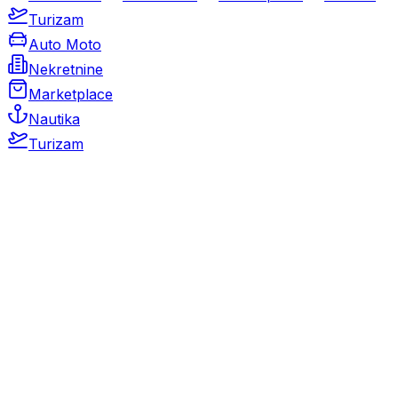
Turizam
Auto Moto
Nekretnine
Marketplace
Nautika
Turizam
Auto Moto
Rabljeni automobili
Novi automobili
Motocikli / motori
Gospodarska vozila
Rezervni dijelovi i oprema
Kamperi i kamp prikolice
Oldtimeri