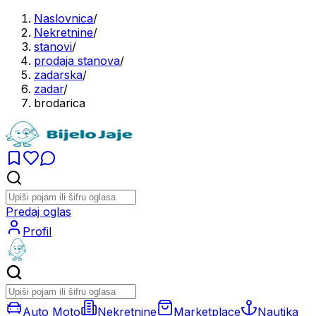
Naslovnica
/
Nekretnine
/
stanovi
/
prodaja stanova
/
zadarska
/
zadar
/
brodarica
Predaj oglas
Profil
Auto Moto
Nekretnine
Marketplace
Nautika