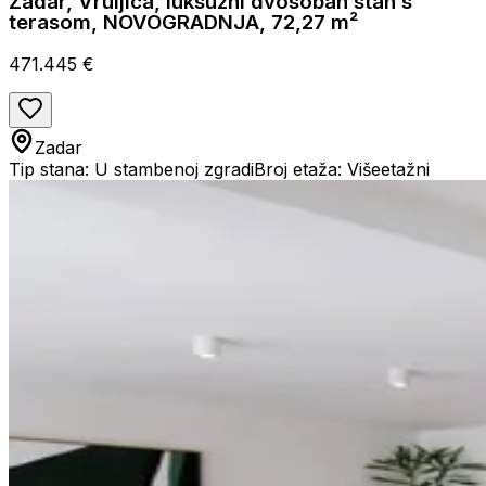
Zadar, Vruljica, luksuzni dvosoban stan s
terasom, NOVOGRADNJA, 72,27 m²
471.445 €
Zadar
Tip stana: U stambenoj zgradi
Broj etaža: Višeetažni