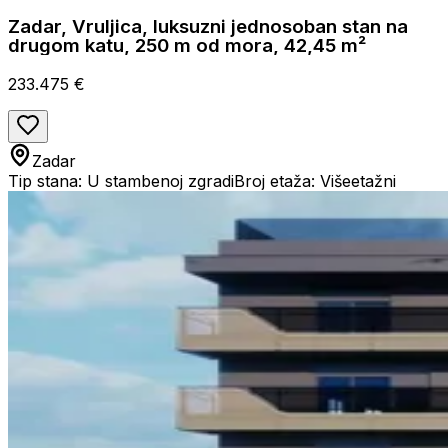
Zadar, Vruljica, luksuzni jednosoban stan na
drugom katu, 250 m od mora, 42,45 m²
233.475 €
Zadar
Tip stana: U stambenoj zgradi
Broj etaža: Višeetažni