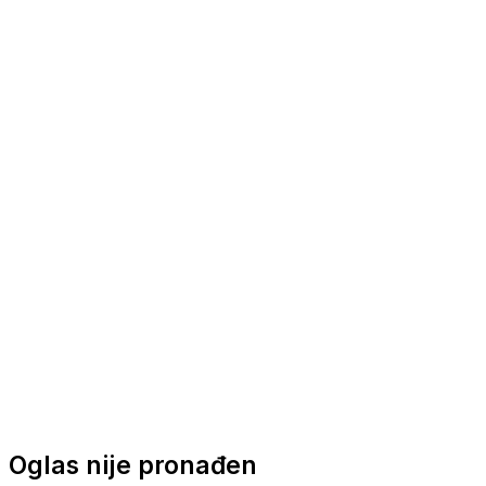
Nautička oprema
Brodski motori
Turizam
Apartmani
Sobe
Kuće za odmor
Aranžmani
Oglas nije pronađen