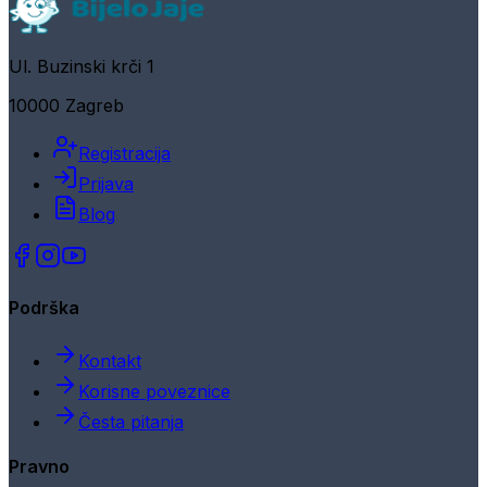
Ul. Buzinski krči 1
10000 Zagreb
Registracija
Prijava
Blog
Podrška
Kontakt
Korisne poveznice
Česta pitanja
Pravno