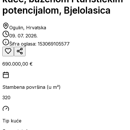
potencijalom, Bjelolasica
Ogulin, Hrvatska
09. 07. 2026.
Šifra oglasa:
153069105577
690.000,00 €
Stambena površina (u m²)
320
Tip kuće