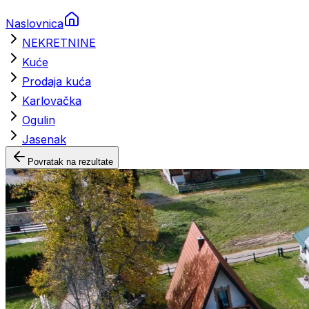
Naslovnica
NEKRETNINE
Kuće
Prodaja kuća
Karlovačka
Ogulin
Jasenak
Povratak na rezultate