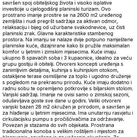
savršen spoj obiteljskog života i visoko isplative
investicije u cjelogodišnji planinski turizam. Ovo
prostrano imanje prostire se na 2600 m2 uređenog
zemljišta i nudi pregršt sadržaja za aktivan odmor,
relaksaciju i bijeg od užurbane svakodnevice, uz čisti
planinski zrak. Glavne karakteristike stambenog
prostora. Na imanju se nalaze dvije potpuno namještene
planinske kuće, dizajnirane kako bi pružile maksimalan
komfor u ljetnim i zimskim mjesecima. Kuće imaju
ukupno 8 spavaćih soba i 3 kupaonice, idealno za veću
grupu gostiju ili obitelji. Otvoreni koncepti uređenja s
zanimljivim detaljima, kuhinja s kuhinjskim otokom,
ostakljene terase osmišljene za toplo i ugodno druženje
s pogledom na prekrasnu prirodu. Kuće imaju dodatno i
radnu sobu te opremljeno potkrovlje s biljarskim stolom.
Vanjski sadržaji. Imanje ne ovisi samo o zimskoj sezoni,
oduševljava goste sve dane u godini. Veliki otvoreni
vanjski bazen 28 m2 okružen je prirodom, a savršen je
za hlađenje u ljetnim mjesecima. Ima unutarnju rasvjetu i
cirkulacijsku pumpu s pročišćivačima za održavanje.
Povezan je stazama do svih objekata. Prostrana
tradicionalna konoba s velikim roštiljem i mjestom za