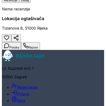
Recenzije
Dodaj
Nema recenzija
Lokacija oglašivača
Tizianova 8, 51000 Rijeka
Poruka
Nazovi
Ul. Buzinski krči 1
10000 Zagreb
Registracija
Prijava
Blog