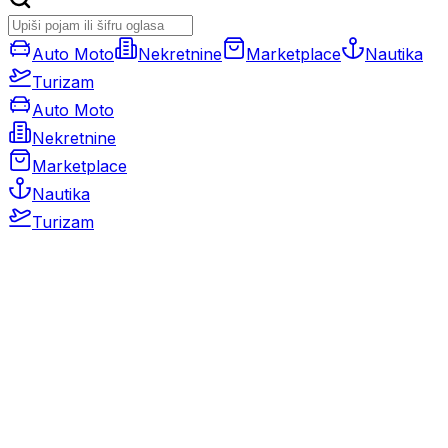
Auto Moto
Nekretnine
Marketplace
Nautika
Turizam
Auto Moto
Nekretnine
Marketplace
Nautika
Turizam
Auto Moto
Rabljeni automobili
Novi automobili
Motocikli / motori
Gospodarska vozila
Rezervni dijelovi i oprema