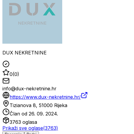
DUX NEKRETNINE
0
(
0
)
info@dux-nekretnine.hr
https://www.dux-nekretnine.hr/
Tizianova 8, 51000 Rijeka
Član od
26. 09. 2024.
3763
oglasa
Prikaži sve oglase
(
3763
)