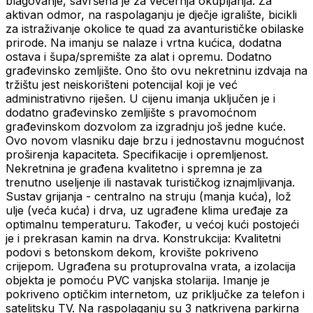
blagovanje, savršena je za večernja okupljanja. Za
aktivan odmor, na raspolaganju je dječje igralište, bicikli
za istraživanje okolice te quad za avanturističke obilaske
prirode. Na imanju se nalaze i vrtna kućica, dodatna
ostava i šupa/spremište za alat i opremu. Dodatno
građevinsko zemljište. Ono što ovu nekretninu izdvaja na
tržištu jest neiskorišteni potencijal koji je već
administrativno riješen. U cijenu imanja uključen je i
dodatno građevinsko zemljište s pravomoćnom
građevinskom dozvolom za izgradnju još jedne kuće.
Ovo novom vlasniku daje brzu i jednostavnu mogućnost
proširenja kapaciteta. Specifikacije i opremljenost.
Nekretnina je građena kvalitetno i spremna je za
trenutno useljenje ili nastavak turističkog iznajmljivanja.
Sustav grijanja - centralno na struju (manja kuća), lož
ulje (veća kuća) i drva, uz ugrađene klima uređaje za
optimalnu temperaturu. Također, u većoj kući postojeći
je i prekrasan kamin na drva. Konstrukcija: Kvalitetni
podovi s betonskom dekom, krovište pokriveno
crijepom. Ugrađena su protuprovalna vrata, a izolacija
objekta je pomoću PVC vanjska stolarija. Imanje je
pokriveno optičkim internetom, uz priključke za telefon i
satelitsku TV. Na raspolaganju su 3 natkrivena parkirna