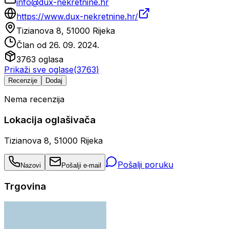
info@dux-nekretnine.hr
https://www.dux-nekretnine.hr/
Tizianova 8, 51000 Rijeka
Član od
26. 09. 2024.
3763
oglasa
Prikaži sve oglase
(
3763
)
Recenzije
Dodaj
Nema recenzija
Lokacija oglašivača
Tizianova 8, 51000 Rijeka
Pošalji poruku
Nazovi
Pošalji e-mail
Trgovina