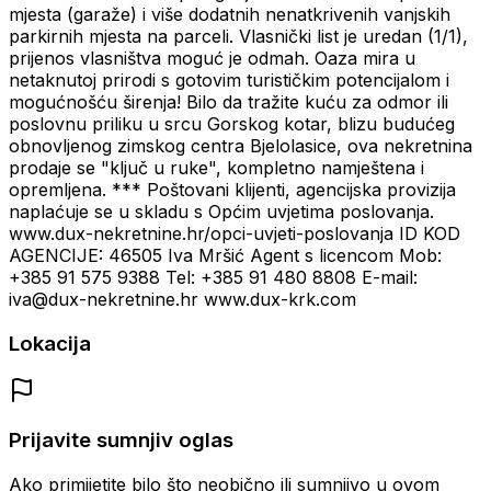
mjesta (garaže) i više dodatnih nenatkrivenih vanjskih
parkirnih mjesta na parceli. Vlasnički list je uredan (1/1),
prijenos vlasništva moguć je odmah. Oaza mira u
netaknutoj prirodi s gotovim turističkim potencijalom i
mogućnošću širenja! Bilo da tražite kuću za odmor ili
poslovnu priliku u srcu Gorskog kotar, blizu budućeg
obnovljenog zimskog centra Bjelolasice, ova nekretnina
prodaje se "ključ u ruke", kompletno namještena i
opremljena. *** Poštovani klijenti, agencijska provizija
naplaćuje se u skladu s Općim uvjetima poslovanja.
www.dux-nekretnine.hr/opci-uvjeti-poslovanja ID KOD
AGENCIJE: 46505 Iva Mršić Agent s licencom Mob:
+385 91 575 9388 Tel: +385 91 480 8808 E-mail:
iva@dux-nekretnine.hr www.dux-krk.com
Lokacija
Prijavite sumnjiv oglas
Ako primijetite bilo što neobično ili sumnjivo u ovom