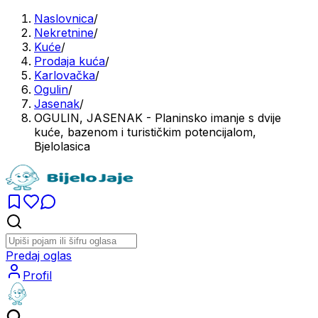
Naslovnica
/
Nekretnine
/
Kuće
/
Prodaja kuća
/
Karlovačka
/
Ogulin
/
Jasenak
/
OGULIN, JASENAK - Planinsko imanje s dvije
kuće, bazenom i turističkim potencijalom,
Bjelolasica
Predaj oglas
Profil