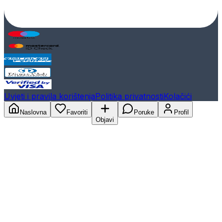
Uvjeti i pravila korištenja
Politika privatnosti
Kolačići
Naslovna
Favoriti
Poruke
Profil
Objavi