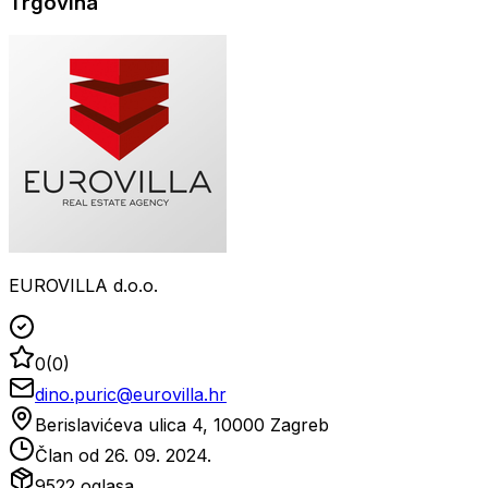
Trgovina
EUROVILLA d.o.o.
0
(
0
)
dino.puric@eurovilla.hr
Berislavićeva ulica 4, 10000 Zagreb
Član od
26. 09. 2024.
9522
oglasa