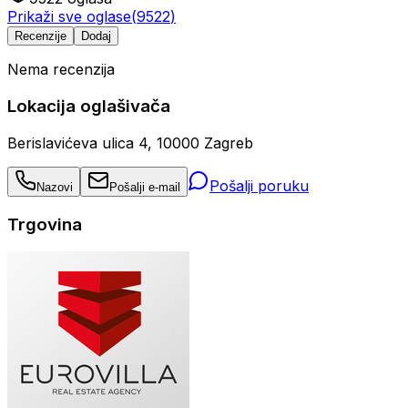
Prikaži sve oglase
(
9522
)
Recenzije
Dodaj
Nema recenzija
Lokacija oglašivača
Berislavićeva ulica 4, 10000 Zagreb
Pošalji poruku
Nazovi
Pošalji e-mail
Trgovina