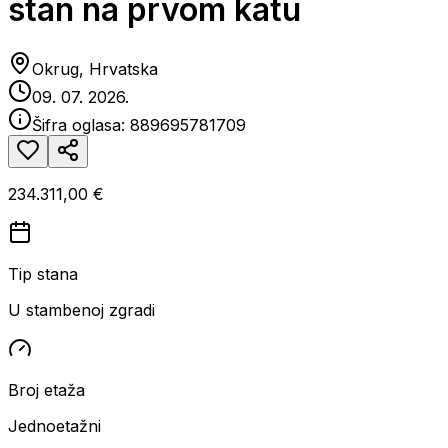
stan na prvom katu
Okrug, Hrvatska
09. 07. 2026.
Šifra oglasa:
889695781709
234.311,00 €
Tip stana
U stambenoj zgradi
Broj etaža
Jednoetažni