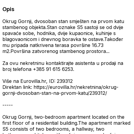
Opis
Okrug Gornji, dvosoban stan smješten na prvom katu
stambenog objekta.Stan oznake S5 sastoji se od dvije
spavaće sobe, hodnika, dvije kupaonice, kuhinje s
blagovaonicom i dnevnog boravka te ostave.Također
mu pripada natkrivena terasa površine 16.73
m2.Površina zatvorenog stambenog prostora...
Za ovu nekretninu kontaktirajte asistenta u prodaji na
broj telefona +385 91 615 6253.
Više na Eurovilla.hr, ID: 239312
Direktan link: https://eurovilla.hr/nekretnina/okrug-
gornji-dvosoban-stan-na-prvom-katu/239312/
-----
Okrug Gornji, two-bedroom apartment located on the
first floor of a residential building.The apartment marked
S5 consists of two bedrooms, a hallway, two