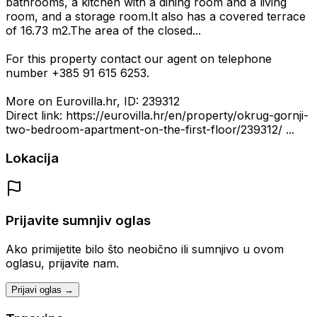
bathrooms, a kitchen with a dining room and a living
room, and a storage room.It also has a covered terrace
of 16.73 m2.The area of the closed...
For this property contact our agent on telephone
number +385 91 615 6253.
More on Eurovilla.hr, ID: 239312
Direct link: https://eurovilla.hr/en/property/okrug-gornji-
two-bedroom-apartment-on-the-first-floor/239312/ ...
Lokacija
Prijavite sumnjiv oglas
Ako primijetite bilo što neobično ili sumnjivo u ovom
oglasu, prijavite nam.
Prijavi oglas →