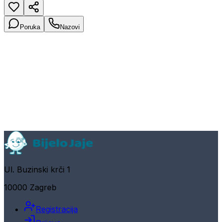
Poruka
Nazovi
Ul. Buzinski krči 1
10000 Zagreb
Registracija