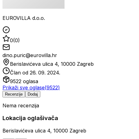
EUROVILLA d.o.o.
0
(
0
)
dino.puric@eurovilla.hr
Berislavićeva ulica 4, 10000 Zagreb
Član od
26. 09. 2024.
9522
oglasa
Prikaži sve oglase
(
9522
)
Recenzije
Dodaj
Nema recenzija
Lokacija oglašivača
Berislavićeva ulica 4, 10000 Zagreb