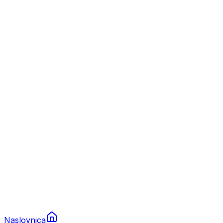
Nautika
Plovila
Charter
Prikolice za plovila
Brodski rezervni dijelovi
Nautička oprema
Brodski motori
Turizam
Apartmani
Sobe
Kuće za odmor
Aranžmani
Naslovnica