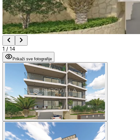
1
/
14
Prikaži sve fotografije