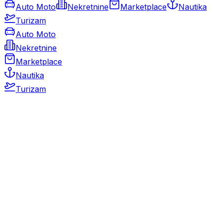
Auto Moto
Nekretnine
Marketplace
Nautika
Turizam
Auto Moto
Nekretnine
Marketplace
Nautika
Turizam
Auto Moto
Rabljeni automobili
Novi automobili
Motocikli / motori
Gospodarska vozila
Rezervni dijelovi i oprema
Kamperi i kamp prikolice