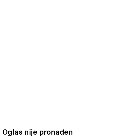
Nautička oprema
Brodski motori
Turizam
Apartmani
Sobe
Kuće za odmor
Aranžmani
Oglas nije pronađen