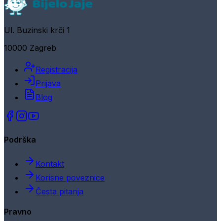
Ul. Buzinski krči 1
10000 Zagreb
Registracija
Prijava
Blog
Podrška
Kontakt
Korisne poveznice
Česta pitanja
Pravno