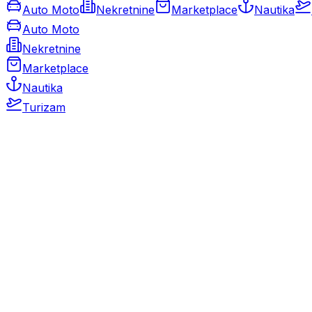
Auto Moto
Nekretnine
Marketplace
Nautika
Auto Moto
Nekretnine
Marketplace
Nautika
Turizam
Auto Moto
Rabljeni automobili
Novi automobili
Motocikli / motori
Gospodarska vozila
Rezervni dijelovi i oprema
Kamperi i kamp prikolice
Oldtimeri