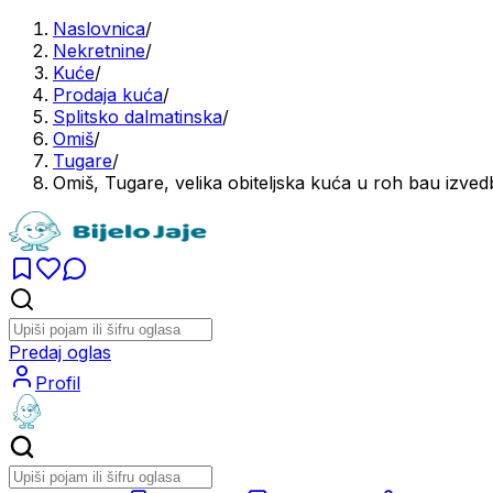
Naslovnica
/
Nekretnine
/
Kuće
/
Prodaja kuća
/
Splitsko dalmatinska
/
Omiš
/
Tugare
/
Omiš, Tugare, velika obiteljska kuća u roh bau izved
Predaj oglas
Profil