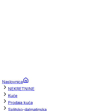
Prikolice za plovila
Brodski rezervni dijelovi
Nautička oprema
Brodski motori
Turizam
Apartmani
Sobe
Kuće za odmor
Aranžmani
Naslovnica
NEKRETNINE
Kuće
Prodaja kuća
Splitsko-dalmatinska