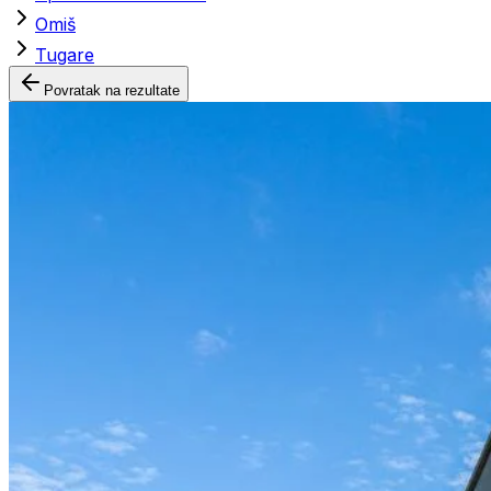
Omiš
Tugare
Povratak na rezultate