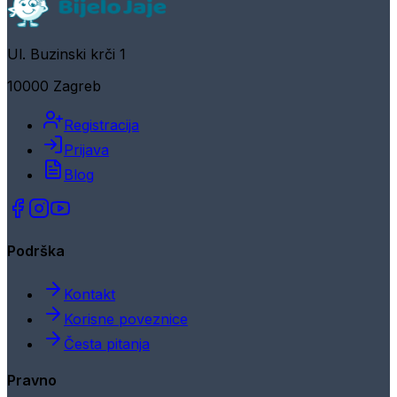
Ul. Buzinski krči 1
10000 Zagreb
Registracija
Prijava
Blog
Podrška
Kontakt
Korisne poveznice
Česta pitanja
Pravno