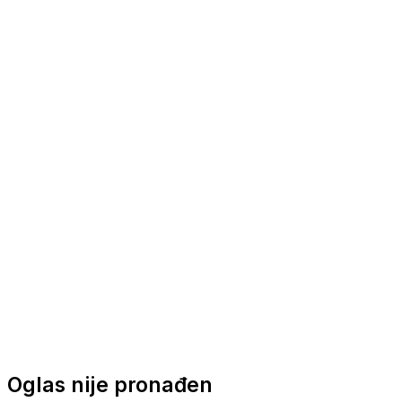
Nautička oprema
Brodski motori
Turizam
Apartmani
Sobe
Kuće za odmor
Aranžmani
Oglas nije pronađen