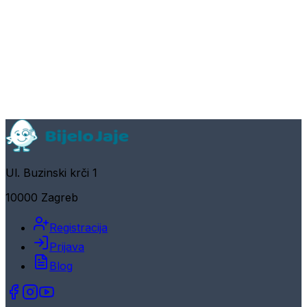
Ul. Buzinski krči 1
10000 Zagreb
Registracija
Prijava
Blog