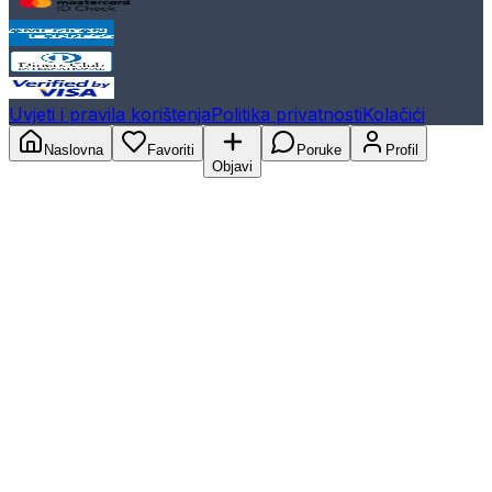
Uvjeti i pravila korištenja
Politika privatnosti
Kolačići
Naslovna
Favoriti
Poruke
Profil
Objavi