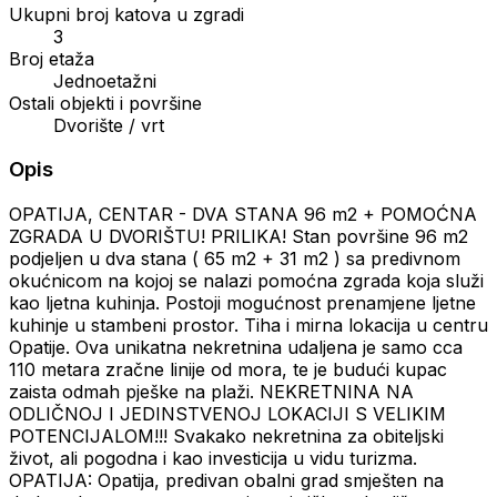
Ukupni broj katova u zgradi
3
Broj etaža
Jednoetažni
Ostali objekti i površine
Dvorište / vrt
Opis
OPATIJA, CENTAR - DVA STANA 96 m2 + POMOĆNA
ZGRADA U DVORIŠTU! PRILIKA! Stan površine 96 m2
podjeljen u dva stana ( 65 m2 + 31 m2 ) sa predivnom
okućnicom na kojoj se nalazi pomoćna zgrada koja služi
kao ljetna kuhinja. Postoji mogućnost prenamjene ljetne
kuhinje u stambeni prostor. Tiha i mirna lokacija u centru
Opatije. Ova unikatna nekretnina udaljena je samo cca
110 metara zračne linije od mora, te je budući kupac
zaista odmah pješke na plaži. NEKRETNINA NA
ODLIČNOJ I JEDINSTVENOJ LOKACIJI S VELIKIM
POTENCIJALOM!!! Svakako nekretnina za obiteljski
život, ali pogodna i kao investicija u vidu turizma.
OPATIJA: Opatija, predivan obalni grad smješten na