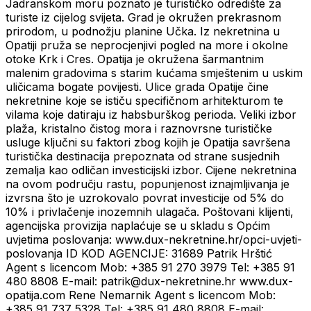
Jadranskom moru poznato je turističko odredište za
turiste iz cijelog svijeta. Grad je okružen prekrasnom
prirodom, u podnožju planine Učka. Iz nekretnina u
Opatiji pruža se neprocjenjivi pogled na more i okolne
otoke Krk i Cres. Opatija je okružena šarmantnim
malenim gradovima s starim kućama smještenim u uskim
uličicama bogate povijesti. Ulice grada Opatije čine
nekretnine koje se ističu specifičnom arhitekturom te
vilama koje datiraju iz habsburškog perioda. Veliki izbor
plaža, kristalno čistog mora i raznovrsne turističke
usluge ključni su faktori zbog kojih je Opatija savršena
turistička destinacija prepoznata od strane susjednih
zemalja kao odličan investicijski izbor. Cijene nekretnina
na ovom području rastu, popunjenost iznajmljivanja je
izvrsna što je uzrokovalo povrat investicije od 5% do
10% i privlačenje inozemnih ulagača. Poštovani klijenti,
agencijska provizija naplaćuje se u skladu s Općim
uvjetima poslovanja: www.dux-nekretnine.hr/opci-uvjeti-
poslovanja ID KOD AGENCIJE: 31689 Patrik Hrštić
Agent s licencom Mob: +385 91 270 3979 Tel: +385 91
480 8808 E-mail: patrik@dux-nekretnine.hr www.dux-
opatija.com Rene Nemarnik Agent s licencom Mob:
+385 91 737 5328 Tel: +385 91 480 8808 E-mail: