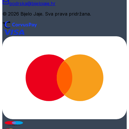
podrska@bijelojaje.hr
© 2026 Bijelo Jaje. Sva prava pridržana.