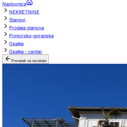
Naslovnica
NEKRETNINE
Stanovi
Prodaja stanova
Primorsko-goranska
Opatija
Opatija - centar
Povratak na rezultate