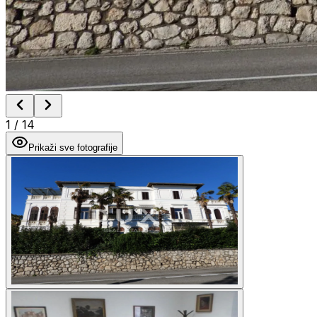
1
/
14
Prikaži sve fotografije