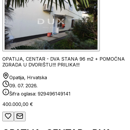
OPATIJA, CENTAR - DVA STANA 96 m2 + POMOĆNA
ZGRADA U DVORIŠTU!!! PRILIKA!!!
Opatija, Hrvatska
09. 07. 2026.
Šifra oglasa:
929496149141
400.000,00 €