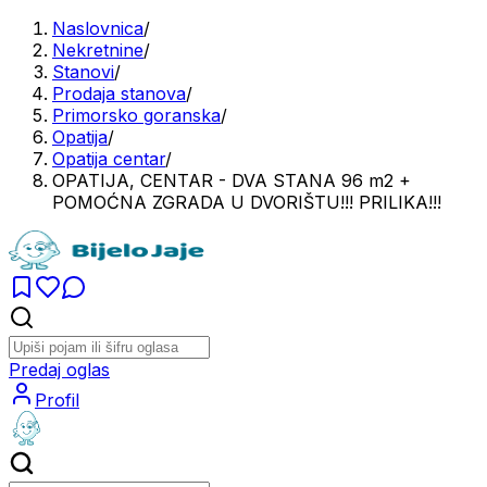
Naslovnica
/
Nekretnine
/
Stanovi
/
Prodaja stanova
/
Primorsko goranska
/
Opatija
/
Opatija centar
/
OPATIJA, CENTAR - DVA STANA 96 m2 +
POMOĆNA ZGRADA U DVORIŠTU!!! PRILIKA!!!
Predaj oglas
Profil