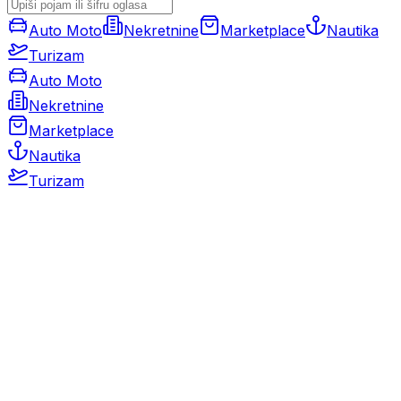
Auto Moto
Nekretnine
Marketplace
Nautika
Turizam
Auto Moto
Nekretnine
Marketplace
Nautika
Turizam
Auto Moto
Rabljeni automobili
Novi automobili
Motocikli / motori
Gospodarska vozila
Rezervni dijelovi i oprema
Kamperi i kamp prikolice