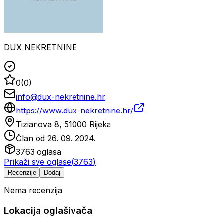
DUX NEKRETNINE
0
(
0
)
info@dux-nekretnine.hr
https://www.dux-nekretnine.hr/
Tizianova 8, 51000 Rijeka
Član od
26. 09. 2024.
3763
oglasa
Prikaži sve oglase
(
3763
)
Recenzije
Dodaj
Nema recenzija
Lokacija oglašivača