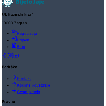
Ul. Buzinski krči 1
10000 Zagreb
Registracija
Prijava
Blog
Podrška
Kontakt
Korisne poveznice
Česta pitanja
Pravno