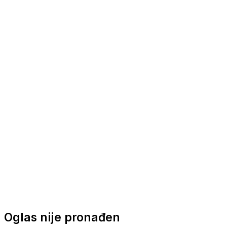
Nautička oprema
Brodski motori
Turizam
Apartmani
Sobe
Kuće za odmor
Aranžmani
Oglas nije pronađen