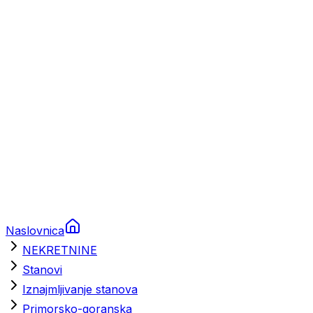
Prikolice za plovila
Brodski rezervni dijelovi
Nautička oprema
Brodski motori
Turizam
Apartmani
Sobe
Kuće za odmor
Aranžmani
Naslovnica
NEKRETNINE
Stanovi
Iznajmljivanje stanova
Primorsko-goranska