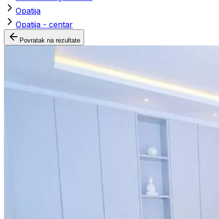
Opatija
Opatija - centar
Povratak na rezultate