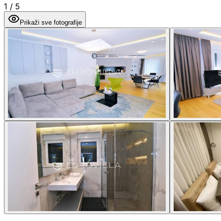
1
/
5
Prikaži sve fotografije