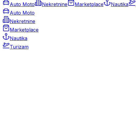
Auto Moto
Nekretnine
Marketplace
Nautika
Auto Moto
Nekretnine
Marketplace
Nautika
Turizam
Auto Moto
Rabljeni automobili
Novi automobili
Motocikli / motori
Gospodarska vozila
Rezervni dijelovi i oprema
Kamperi i kamp prikolice
Oldtimeri