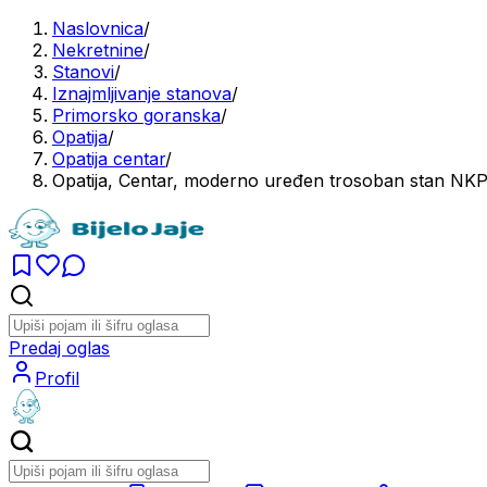
Naslovnica
/
Nekretnine
/
Stanovi
/
Iznajmljivanje stanova
/
Primorsko goranska
/
Opatija
/
Opatija centar
/
Opatija, Centar, moderno uređen trosoban stan NK
Predaj oglas
Profil