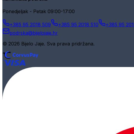
Ponedjeljak - Petak 09:00-17:00
+385 95 2018 509
+385 95 2018 510
+385 95 201
podrska@bijelojaje.hr
© 2026 Bijelo Jaje. Sva prava pridržana.