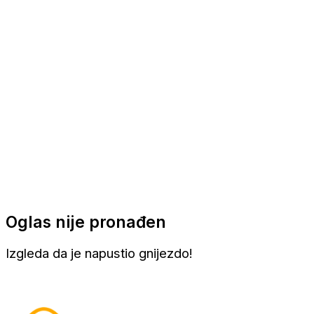
Apartmani
Sobe
Kuće za odmor
Aranžmani
Oglas nije pronađen
Izgleda da je napustio gnijezdo!