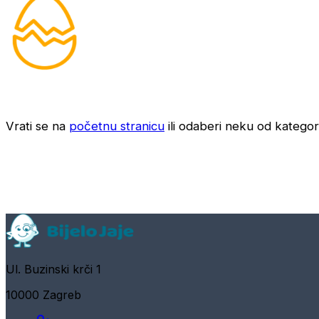
Vrati se na
početnu stranicu
ili odaberi neku od kategori
Ul. Buzinski krči 1
10000 Zagreb