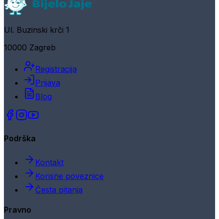
Ul. Buzinski krči 1
10000 Zagreb
Registracija
Prijava
Blog
Podrška
Kontakt
Korisne poveznice
Česta pitanja
Pravno