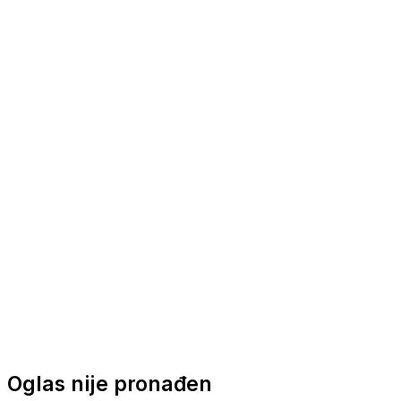
Nautička oprema
Brodski motori
Turizam
Apartmani
Sobe
Kuće za odmor
Aranžmani
Oglas nije pronađen