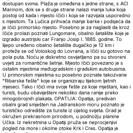
dostupan svima. Plaža je omeđena s jedne strane, s ACI
Marinom, dok se s druge strane nalazi manja luka koja
postoji od kada i mjesto Ičići i koja se razvijala usporedno
s mjestom. Ta Lučica prihvaća manje barke i podsjeća da
je Ičići primorsko mjesto. Posebno je za naglasiti da kroz
Ičiće prolazi poznati Lungomare, obalno šetalište koje je
izgradio austrijski car Franjo Josip I. 1885. godine. To
lijepo uređeno obalno šetalište dugačko je 12 km i
proteže se od Voloskog do Lovrana, a Ičići su gotovo na
pola puta. Noću je diskretno osvijetljeno pa su stvoreni
uvjeti za romantične šetnje. Mjesto Ičići povezano je s
ostalim mjestima međugradskim i gradskim autobusima.
U primorskim mjestima su posebno poznate takozvane
"Ribarske fešte" koje se organiziraju tijekom ljetnih
mjeseci. Tako i Ičići ima svoje fešte za koje mještani, kao i
turisti, budu obaviješteni nekoliko dana ranije preko
mnogobrojnih plakata. OPATIJA: Opatija, predivan
obalni grad smješten na Jadranskom moru poznato je
turističko odredište za turiste iz cijelog svijeta. Grad je
okružen prekrasnom prirodom, u podnožju planine
Učka. Iz nekretnina u Opatiji pruža se neprocjenjivi
pogled na more i okolne otoke Krk i Cres. Opatija je