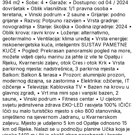
394 m2 • Sobe: 4 • Garaže: • Dostupno: od 04 / 2024
dovršetak • Oblik vlasništva: 1/1 pravna osoba •
teretana, • Vinski podrum • 2 saune • Grijanje: podno
grijanje • Razvoj: Potpuno razvijen • Vrsta gradnje:
novogradnja • Stanje: školjka • Godina izgradnje: 2024 •
Oblik krova: ravni krov • Loženje: alternativno,
geotermalno • Ventilacija: klima uređaj • Vrsta energije:
niskoenergetska kuća, inteligentni SUSTAV PAMETNE
KUĆE • Pogled: Prekrasan panoramski pogled na more,
možete vidjeti cijelu marinu za jahte iz vile te Opatiju i
Rijeku, Kvarnerski zaljev, otok Cres i otok Krk • Vrsta
parkirnog mjesta: nadstrešnica, 3 parkirna mjesta •
Balkon: Balkon & terasa • Prozori: aluminijski prozori,
modernog dizajna, sa zastorima • Elektrika: ožičenje, IT
ožičenje • Televizija: Kablovska TV • Bazen na krovu u
glavnoj zgradi, • Vrt ima mini spa i vanjski bazen, 2
saune, • Vinski podrum • Fitness centar • U cijelom
svijetu jedinstvena zdrava EKO-LED rasvjeta 100% IČIĆI:
Ičići su malo turističko mjesto s oko 800 stanovnika,
smješteno na sjevernom Jadranu, u Kvarnerskom
zaljevu. Mjesto je udaljeno 5 km od Opatije odnosno 15
km od Rijeke. Nalazi se u podnožju planine Učka koja je