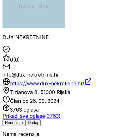
DUX NEKRETNINE
0
(
0
)
info@dux-nekretnine.hr
https://www.dux-nekretnine.hr/
Tizianova 8, 51000 Rijeka
Član od
26. 09. 2024.
3763
oglasa
Prikaži sve oglase
(
3763
)
Recenzije
Dodaj
Nema recenzija