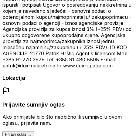
ispuniti i potpisati Ugovor o posredovanju nekkretnina u
kojem je navedeno sljedeće: - osnovni podaci o
potencijalnom kupcu/najmoprimatelju/ zakupoprimacu -
osnovni podaci o agenciji - iznos agencijske provizije
Agencijska provizija za kupca iznosi 3% (+25% PDV) od
ukupno dogovorene kupoprodajne cijene. Agencijska
provizija za najmoprimca/zakupnika iznosi jednu
mjesečnu najamninu/zakupninu (+ 25% PDV). ID KOD
AGENCIJE: 21770 Patrik Hrštić Agent s licencom Mob:
+385 91 270 3979 Tel: +385 91 480 8808 E-mail:
patrik@dux-nekretnine.hr www.dux-opatija.com
Lokacija
Prijavite sumnjiv oglas
Ako primijetite bilo što neobično ili sumnjivo u ovom
oglasu, prijavite nam.
Prijavi oglas →