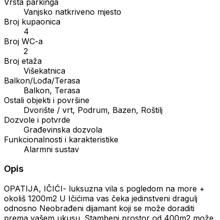
Vrsta parkinga
Vanjsko natkriveno mjesto
Broj kupaonica
4
Broj WC-a
2
Broj etaža
Višekatnica
Balkon/Lođa/Terasa
Balkon, Terasa
Ostali objekti i površine
Dvorište / vrt, Podrum, Bazen, Roštilj
Dozvole i potvrde
Građevinska dozvola
Funkcionalnosti i karakteristike
Alarmni sustav
Opis
OPATIJA, IČIĆI- luksuzna vila s pogledom na more +
okoliš 1200m2 U Ičićima vas čeka jedinstveni dragulj
odnosno Neobrađeni dijamant koji se može doraditi
prema vašem ukusu. Stambeni prostor od 400m2 može