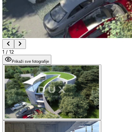
1
/
12
Prikaži sve fotografije