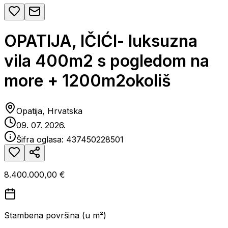
OPATIJA, IČIĆI- luksuzna
vila 400m2 s pogledom na
more + 1200m2okoliš
Opatija, Hrvatska
09. 07. 2026.
Šifra oglasa:
437450228501
8.400.000,00 €
Stambena površina (u m²)