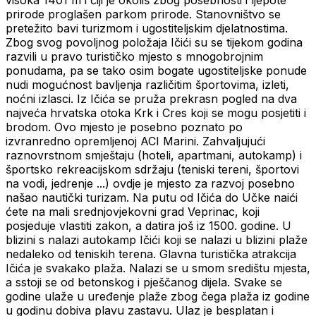
visoka 1401 m i čiji je okoliš zbog posebnosti i ljepote
prirode proglašen parkom prirode. Stanovništvo se
pretežito bavi turizmom i ugostiteljskim djelatnostima.
Zbog svog povoljnog položaja Ičići su se tijekom godina
razvili u pravo turističko mjesto s mnogobrojnim
ponudama, pa se tako osim bogate ugostiteljske ponude
nudi mogućnost bavljenja različitim športovima, izleti,
noćni izlasci. Iz Ičića se pruža prekrasn pogled na dva
najveća hrvatska otoka Krk i Cres koji se mogu posjetiti i
brodom. Ovo mjesto je posebno poznato po
izvranredno opremljenoj ACI Marini. Zahvaljujući
raznovrstnom smještaju (hoteli, apartmani, autokamp) i
športsko rekreacijskom sdržaju (teniski tereni, športovi
na vodi, jedrenje ...) ovdje je mjesto za razvoj posebno
našao nautički turizam. Na putu od Ičića do Učke naići
ćete na mali srednjovjekovni grad Veprinac, koji
posjeduje vlastiti zakon, a datira još iz 1500. godine. U
blizini s nalazi autokamp Ičići koji se nalazi u blizini plaže
nedaleko od teniskih terena. Glavna turistička atrakcija
Ičića je svakako plaža. Nalazi se u smom središtu mjesta,
a sstoji se od betonskog i pješčanog dijela. Svake se
godine ulaže u uređenje plaže zbog čega plaža iz godine
u godinu dobiva plavu zastavu. Ulaz je besplatan i