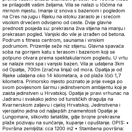
se prilagoditi vašim željama. Vila se nalazi u Ičićima na
mirnom mjestu. Imanje iz snova s ​​bazenom i pogledom
na Cres na jugu i Rijeku na istoku zaraslo je i srećom
visokim drvećem odvojeno od ceste. Dvije glavne
prednosti posjeda su: prekrasna živa stijena na imanju i
prekrasan pogled. Vanjski dio vile je izrađen od betona.
Podrum s fitness centrom, saunama i vinskim
podrumom. Prizemlje seže niz stijenu. Glavna spavaća
soba na gornjem katu s terasom i bazenom koji se
potpuno otvara prema spektakularnom pogledu. U vrtu
se nalaze mini spa i vanjski bazen. Vila je udaljena 3km
od Opatije, 700m (zračna linija) od mora. Opatija je od
Rijeke udaljena oko 14 kilometara, a od plaže Ičići 1,7
kilometra. Primorsko mjesto poznato je prije svega po
svom povijesnom šarmu i jedinstvenom ambijentu koji je
zaista jedinstven u Hrvatskoj. Opatija je pravi vrhunac na
Jadranu i svakako jedno od turističkih dragulja na
Kvarnerskom zaljevu i cijeloj Hrvatskoj. Jedinstvena i
vjerojatno jedna od najljepših znamenitosti Opatije je
Lungomare, slikovito šetalište, gdje brojne prekrasne
plaže pozivaju na sunčanje, kupanje i opuštanje. OPIS: •
Površina zemljišta: cca 1200 m2 • Stambena površina: