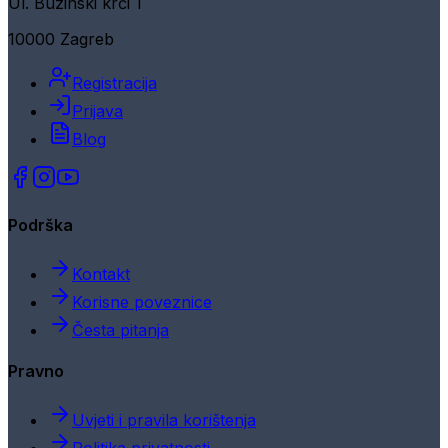
Ul. Buzinski krči 1
10000 Zagreb
Registracija
Prijava
Blog
Podrška
Kontakt
Korisne poveznice
Česta pitanja
Pravno
Uvjeti i pravila korištenja