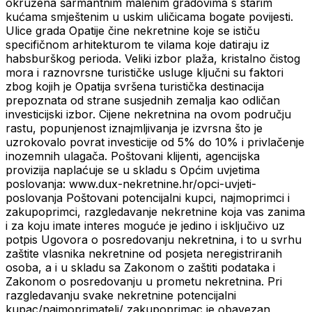
okružena šarmantnim malenim gradovima s starim
kućama smještenim u uskim uličicama bogate povijesti.
Ulice grada Opatije čine nekretnine koje se ističu
specifičnom arhitekturom te vilama koje datiraju iz
habsburškog perioda. Veliki izbor plaža, kristalno čistog
mora i raznovrsne turističke usluge ključni su faktori
zbog kojih je Opatija svršena turistička destinacija
prepoznata od strane susjednih zemalja kao odličan
investicijski izbor. Cijene nekretnina na ovom području
rastu, popunjenost iznajmljivanja je izvrsna što je
uzrokovalo povrat investicije od 5% do 10% i privlačenje
inozemnih ulagača. Poštovani klijenti, agencijska
provizija naplaćuje se u skladu s Općim uvjetima
poslovanja: www.dux-nekretnine.hr/opci-uvjeti-
poslovanja Poštovani potencijalni kupci, najmoprimci i
zakupoprimci, razgledavanje nekretnine koja vas zanima
i za koju imate interes moguće je jedino i isključivo uz
potpis Ugovora o posredovanju nekretnina, i to u svrhu
zaštite vlasnika nekretnine od posjeta neregistriranih
osoba, a i u skladu sa Zakonom o zaštiti podataka i
Zakonom o posredovanju u prometu nekretnina. Pri
razgledavanju svake nekretnine potencijalni
kupac/najmoprimatelj/ zakupoprimac je obavezan