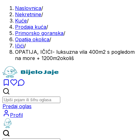
Naslovnica
/
Nekretnine
/
Kuće
/
Prodaja kuća
/
Primorsko goranska
/
Opatija okolica
/
Ičići
/
OPATIJA, IČIĆI- luksuzna vila 400m2 s pogledom
na more + 1200m2okoliš
Predaj oglas
Profil