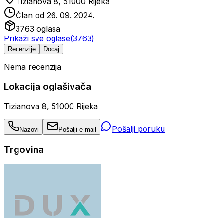
Tizianova 8, 51000 Rijeka
Član od
26. 09. 2024.
3763
oglasa
Prikaži sve oglase
(
3763
)
Recenzije
Dodaj
Nema recenzija
Lokacija oglašivača
Tizianova 8, 51000 Rijeka
Pošalji poruku
Nazovi
Pošalji e-mail
Trgovina