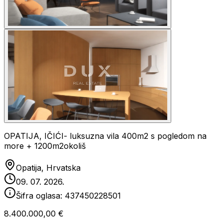
OPATIJA, IČIĆI- luksuzna vila 400m2 s pogledom na
more + 1200m2okoliš
Opatija, Hrvatska
09. 07. 2026.
Šifra oglasa:
437450228501
8.400.000,00 €