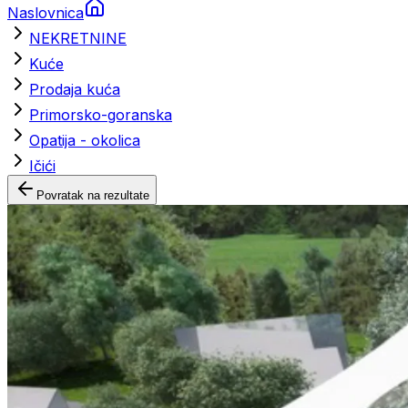
Naslovnica
NEKRETNINE
Kuće
Prodaja kuća
Primorsko-goranska
Opatija - okolica
Ičići
Povratak na rezultate