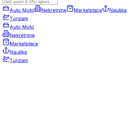
Auto Moto
Nekretnine
Marketplace
Nautika
Turizam
Auto Moto
Nekretnine
Marketplace
Nautika
Turizam
Auto Moto
Rabljeni automobili
Novi automobili
Motocikli / motori
Gospodarska vozila
Rezervni dijelovi i oprema
Kamperi i kamp prikolice