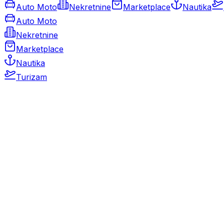
Auto Moto
Nekretnine
Marketplace
Nautika
Auto Moto
Nekretnine
Marketplace
Nautika
Turizam
Auto Moto
Rabljeni automobili
Novi automobili
Motocikli / motori
Gospodarska vozila
Rezervni dijelovi i oprema
Kamperi i kamp prikolice
Oldtimeri