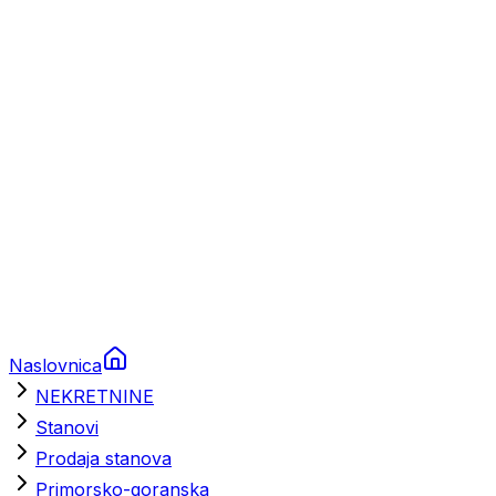
Prikolice za plovila
Brodski rezervni dijelovi
Nautička oprema
Brodski motori
Turizam
Apartmani
Sobe
Kuće za odmor
Aranžmani
Naslovnica
NEKRETNINE
Stanovi
Prodaja stanova
Primorsko-goranska