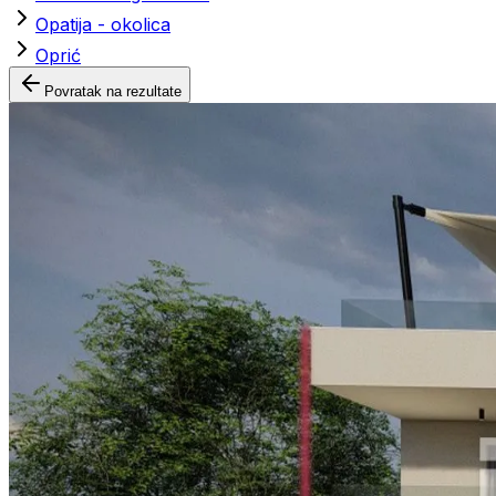
Opatija - okolica
Oprić
Povratak na rezultate