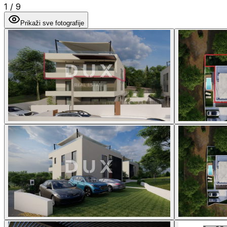
1
/
9
Prikaži sve fotografije