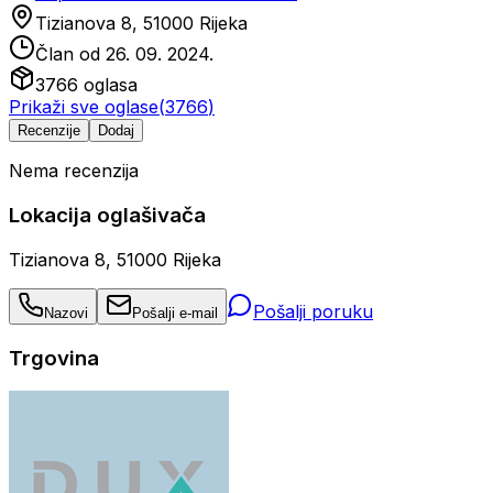
Tizianova 8, 51000 Rijeka
Član od
26. 09. 2024.
3766
oglasa
Prikaži sve oglase
(
3766
)
Recenzije
Dodaj
Nema recenzija
Lokacija oglašivača
Tizianova 8, 51000 Rijeka
Pošalji poruku
Nazovi
Pošalji e-mail
Trgovina