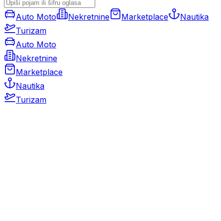
Auto Moto
Nekretnine
Marketplace
Nautika
Turizam
Auto Moto
Nekretnine
Marketplace
Nautika
Turizam
Auto Moto
Rabljeni automobili
Novi automobili
Motocikli / motori
Gospodarska vozila
Rezervni dijelovi i oprema
Kamperi i kamp prikolice