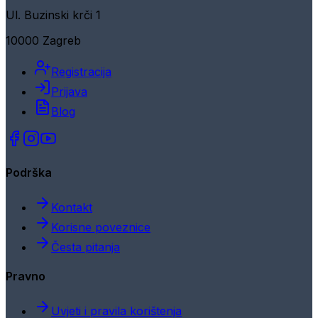
Ul. Buzinski krči 1
10000 Zagreb
Registracija
Prijava
Blog
Podrška
Kontakt
Korisne poveznice
Česta pitanja
Pravno
Uvjeti i pravila korištenja