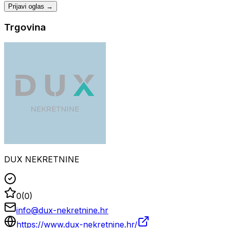
Prijavi oglas →
Trgovina
DUX NEKRETNINE
0
(
0
)
info@dux-nekretnine.hr
https://www.dux-nekretnine.hr/