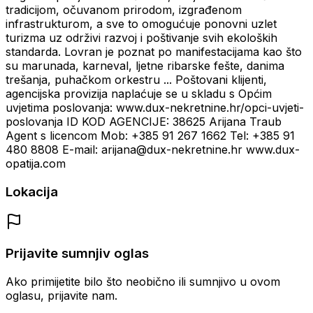
tradicijom, očuvanom prirodom, izgrađenom
infrastrukturom, a sve to omogućuje ponovni uzlet
turizma uz održivi razvoj i poštivanje svih ekoloških
standarda. Lovran je poznat po manifestacijama kao što
su marunada, karneval, ljetne ribarske fešte, danima
trešanja, puhačkom orkestru ... Poštovani klijenti,
agencijska provizija naplaćuje se u skladu s Općim
uvjetima poslovanja: www.dux-nekretnine.hr/opci-uvjeti-
poslovanja ID KOD AGENCIJE: 38625 Arijana Traub
Agent s licencom Mob: +385 91 267 1662 Tel: +385 91
480 8808 E-mail: arijana@dux-nekretnine.hr www.dux-
opatija.com
Lokacija
Prijavite sumnjiv oglas
Ako primijetite bilo što neobično ili sumnjivo u ovom
oglasu, prijavite nam.