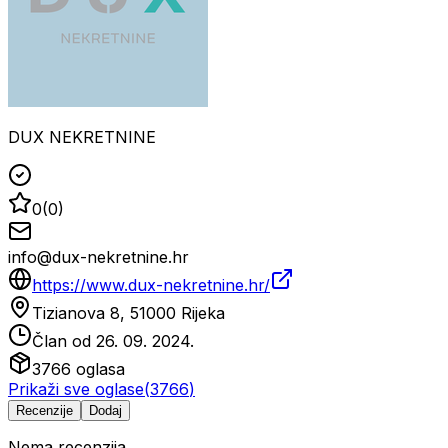
DUX NEKRETNINE
0
(
0
)
info@dux-nekretnine.hr
https://www.dux-nekretnine.hr/
Tizianova 8, 51000 Rijeka
Član od
26. 09. 2024.
3766
oglasa
Prikaži sve oglase
(
3766
)
Recenzije
Dodaj
Nema recenzija