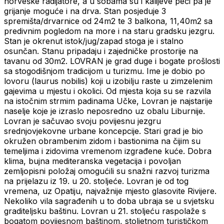
norveške radijatore, a u sobama su i kalijeve peći pa je
grijanje moguće i na drva. Stan posjeduje 3
spremišta/drvarnice od 24m2 te 3 balkona, 11,40m2 sa
predivnim pogledom na more i na staru gradsku jezgru.
Stan je okrenut istok/jug/zapad stoga je i stalno
osunčan. Stanu pripadaju i zajedničke prostorije na
tavanu od 30m2. LOVRAN je grad duge i bogate prošlosti
sa stogodišnjom tradicijom u turizmu. Ime je dobio po
lovoru (laurus nobilis) koji u izobilju raste u zimzelenim
gajevima u mjestu i okolici. Od mjesta koja su se razvila
na istočnim strmim padinama Učke, Lovran je najstarije
naselje koje je izraslo neposredno uz obalu Liburnije.
Lovran je sačuvao svoju povijesnu jezgru
srednjovjekovne urbane koncepcije. Stari grad je bio
okružen obrambenim zidom i bastionima na čijim su
temeljima i zidovima vremenom izgrađene kuće. Dobra
klima, bujna mediteranska vegetacija i povoljan
zemljopisni položaj omogućili su snažni razvoj turizma
na prijelazu iz 19. u 20. stoljeće. Lovran je od tog
vremena, uz Opatiju, najvažnije mjesto glasovite Rivijere.
Nekoliko vila sagrađenih u to doba ubraja se u svjetsku
graditeljsku baštinu. Lovran u 21. stoljeću raspolaže s
bogatom povijesnom baštinom, stoljetnom turističkom