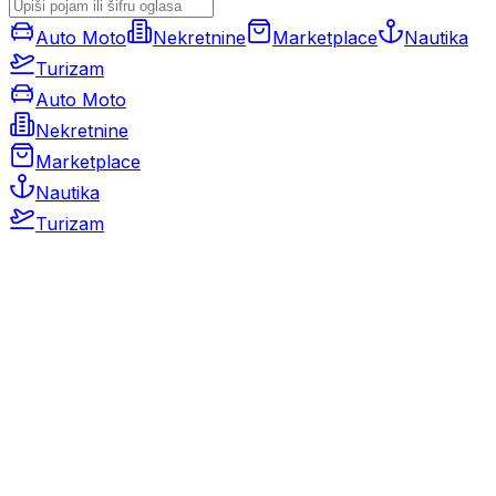
Auto Moto
Nekretnine
Marketplace
Nautika
Turizam
Auto Moto
Nekretnine
Marketplace
Nautika
Turizam
Auto Moto
Rabljeni automobili
Novi automobili
Motocikli / motori
Gospodarska vozila
Rezervni dijelovi i oprema
Kamperi i kamp prikolice