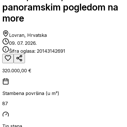
panoramskim pogledom na
more
Lovran, Hrvatska
09. 07. 2026.
Šifra oglasa:
20143142691
320.000,00 €
Stambena površina (u m²)
87
Tip stana