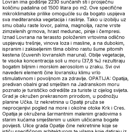
Lovran ima godišnje 2230 sunčanih sti i prosječnu
količinu padalina od 1500 litara po m2. Ove specifične
mikroklimatske prilike omogućile su da bogato uspijeva
sva mediteranska vegetacija i raslinje. Tako u izobilju uz
smu obalu raste lovor, palma, magnolija, razne vrste
zimzelenih grmova, hrast medunac, pinije i čempresi.
Iznad Lovrana na terassto položenim vrtovima odlično
uspijevaju trešnje, vinova loza i masline, a na dubokim,
ispranim i zakiseljenim tlima obilno rastu šume pitomih
kestena (čuvenih lovranskih maruna). Obilje vegetacije,
te visoka koncentracija soli u moru (37,8 ‰) rezultiraju
bogatim biljnim i morskim aerosolom u zraku. Svi ovi
navedeni elementi čine lovransku klimu vrlo
stimulativnom i povoljnom za zdravlje. OPATIJA: Opatija,
predivan obalni grad smješten na Jadranskom moru
poznato je turističko odredište za turiste iz cijelog svijeta.
Grad je okružen prekrasnom prirodom, u podnožju
planine Učka. Iz nekretnina u Opatiji pruža se
neprocjenjivi pogled na more i okolne otoke Krk i Cres.
Opatija je okružena šarmantnim malenim gradovima s
starim kućama smještenim u uskim uličicama bogate
povijesti. Ulice grada Opatije čine nekretnine koje se
ističu specifičnom arhitekturom te vilama koje datiraju iz