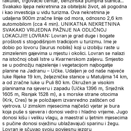
fakultet, trgovački centar, benzinska pumpna stanica...
Svakako lijepa nekretnina za obiteljski život, ali pogodna
i kao investicija u vidu turizma. Ova nekretnina je
udaljena 900m zračne linije od mora, odnosno 2,6 km
automobilom (cca 4 min). UNIKATNA NEKRETNINA
SVAKAKO VRIJEDNA PAŽNJE NA ODLIČNOJ
LOKACIJI!!! LOVRAN: Lovran je grad duge i bogate
prošlosti s stogodišnjom tradicijom u turizmu. Ime je
dobio po lovoru (laurus nobilis) koji u izobilju raste u
zimzelenim gajevima u mjestu i okolici. Lovran se nalazi
na istočnoj obali Istre u Kvarnerskom zaljevu. Smjestio
se u podnožju najzelenije i vegetacijom najbogatije
planine na Jadranu – Učke. Udaljen je od naše najveće
luke Rijeke 19 km, željezničke stanice u Matuljima 14 km,
a od zračne luke u Puli 80 km. Okružen je visokim
planinama na sjeveru i zapadu (Učka 1396 m, Snježnik
1605 m, Risnjak 1528 m), a s morske strane otocima
(Krk, Cres) te je položajem izvanredno zaštićen od
vjetrova. U zimskim mjesecima najčešći vjetar je bura
koja puše s sjevera i donosi vedro i hladno vrijeme. Jugo
donosi kišu i veliku vlagu, a maestral u ljetnim mjesecima
s pučine donosi svježinu ublažavajući sparinu i žegu.
Lovran je sčuvao svoju povijesnu jezgru