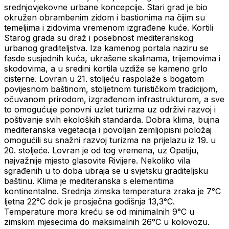
srednjovjekovne urbane koncepcije. Stari grad je bio
okružen obrambenim zidom i bastionima na čijim su
temeljima i zidovima vremenom izgrađene kuće. Kortili
Starog grada su draž i posebnost mediteranskog
urbanog graditeljstva. Iza kamenog portala naziru se
fasde susjednih kuća, ukrašene skalinama, trijemovima i
skodovima, a u sredini kortila uzdiže se kameno grlo
cisterne. Lovran u 21. stoljeću raspolaže s bogatom
povijesnom baštinom, stoljetnom turističkom tradicijom,
očuvanom prirodom, izgrađenom infrastrukturom, a sve
to omogućuje ponovni uzlet turizma uz održivi razvoj i
poštivanje svih ekoloških standarda. Dobra klima, bujna
mediteranska vegetacija i povoljan zemljopisni položaj
omogućili su snažni razvoj turizma na prijelazu iz 19. u
20. stoljeće. Lovran je od tog vremena, uz Opatiju,
najvažnije mjesto glasovite Rivijere. Nekoliko vila
sgrađenih u to doba ubraja se u svjetsku graditeljsku
baštinu. Klima je mediteranska s elementima
kontinentalne. Srednja zimska temperatura zraka je 7°C
ljetna 22°C dok je prosječna godišnja 13,3°C.
Temperature mora kreću se od minimalnih 9°C u
zimskim mjesecima do maksimalnih 26°C u kolovozu.