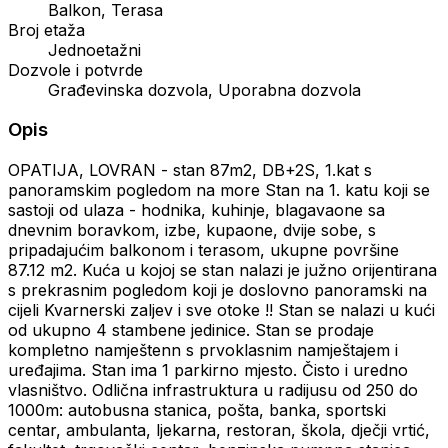
Balkon, Terasa
Broj etaža
Jednoetažni
Dozvole i potvrde
Građevinska dozvola, Uporabna dozvola
Opis
OPATIJA, LOVRAN - stan 87m2, DB+2S, 1.kat s
panoramskim pogledom na more Stan na 1. katu koji se
sastoji od ulaza - hodnika, kuhinje, blagavaone sa
dnevnim boravkom, izbe, kupaone, dvije sobe, s
pripadajućim balkonom i terasom, ukupne površine
87.12 m2. Kuća u kojoj se stan nalazi je južno orijentirana
s prekrasnim pogledom koji je doslovno panoramski na
cijeli Kvarnerski zaljev i sve otoke !! Stan se nalazi u kući
od ukupno 4 stambene jedinice. Stan se prodaje
kompletno namještenn s prvoklasnim namještajem i
uređajima. Stan ima 1 parkirno mjesto. Čisto i uredno
vlasništvo. Odlična infrastruktura u radijusu od 250 do
1000m: autobusna stanica, pošta, banka, sportski
centar, ambulanta, ljekarna, restoran, škola, dječji vrtić,