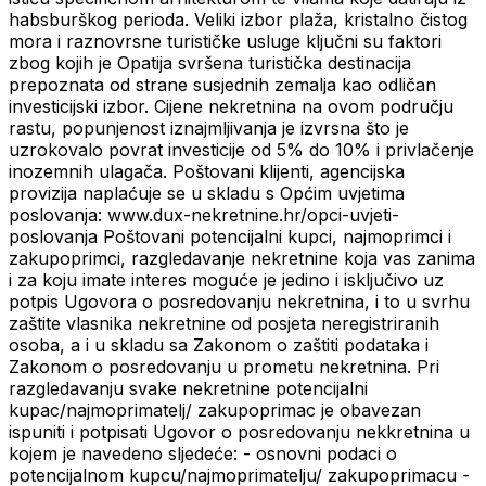
habsburškog perioda. Veliki izbor plaža, kristalno čistog
mora i raznovrsne turističke usluge ključni su faktori
zbog kojih je Opatija svršena turistička destinacija
prepoznata od strane susjednih zemalja kao odličan
investicijski izbor. Cijene nekretnina na ovom području
rastu, popunjenost iznajmljivanja je izvrsna što je
uzrokovalo povrat investicije od 5% do 10% i privlačenje
inozemnih ulagača. Poštovani klijenti, agencijska
provizija naplaćuje se u skladu s Općim uvjetima
poslovanja: www.dux-nekretnine.hr/opci-uvjeti-
poslovanja Poštovani potencijalni kupci, najmoprimci i
zakupoprimci, razgledavanje nekretnine koja vas zanima
i za koju imate interes moguće je jedino i isključivo uz
potpis Ugovora o posredovanju nekretnina, i to u svrhu
zaštite vlasnika nekretnine od posjeta neregistriranih
osoba, a i u skladu sa Zakonom o zaštiti podataka i
Zakonom o posredovanju u prometu nekretnina. Pri
razgledavanju svake nekretnine potencijalni
kupac/najmoprimatelj/ zakupoprimac je obavezan
ispuniti i potpisati Ugovor o posredovanju nekkretnina u
kojem je navedeno sljedeće: - osnovni podaci o
potencijalnom kupcu/najmoprimatelju/ zakupoprimacu -